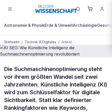
Astronomie & Physik
Erde & Umwelt
Archäologie
Gesundh
Startseite
/
Technik & Digitales
/
Artikel
TECHNIK & DIGITALES
Die Suchmaschinenoptimierung steht
KI SEO: Wie Künstliche Intelligenz
vor ihrem größten Wandel seit zwei
die Suchmaschinenoptimierung
Jahrzehnten: Künstliche Intelligenz (KI)
revolutioniert
wird zum Schlüsselfaktor für digitale
Sichtbarkeit. Statt klar definierter
Rankingfaktoren wie Keywords,