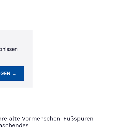
bnissen
EGEN →
ahre alte Vormenschen-Fußspuren
raschendes