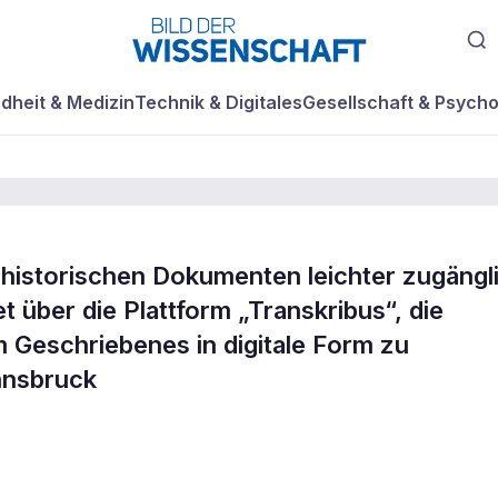
dheit & Medizin
Technik & Digitales
Gesellschaft & Psycho
historischen Dokumenten leichter zugängl
selt alte
t über die Plattform „Transkribus“, die
um Geschriebenes in digitale Form zu
en
Innsbruck