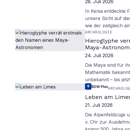
28. Juli 2026
In Kenia entdeckte 
unsere Sicht auf d
wie der zeitgleich 
ARCHÄOLOGIE
Hieroglyphe ver
Maya-Astronom
24. Juli 2026
Die Maya sind für i
Mathematik bekannt.
unbekannt – bis jetzt
BDW Plus
ARCHÄOLO
Leben am Lime
21. Juli 2026
Die Alpenfeldzüge u
v. Chr zur Ausdehn
knapp 500 Jahre sp