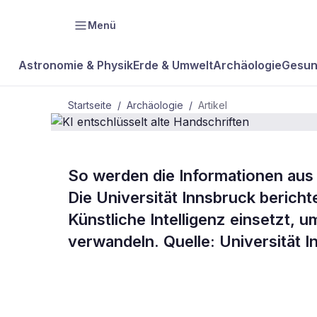
Menü
Astronomie & Physik
Erde & Umwelt
Archäologie
Gesun
Startseite
/
Archäologie
/
Artikel
ARCHÄOLOGIE
So werden die Informationen aus 
KI entschlüs
Die Universität Innsbruck berichte
Künstliche Intelligenz einsetzt, 
Handschrift
verwandeln. Quelle: Universität 