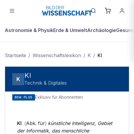
Astronomie & Physik
Erde & Umwelt
Archäologie
Gesundh
Startseite
/
Wissenschaftslexikon
/
K
/
KI
KI
K
Technik & Digitales
Exklusiv für Abonnenten
BDW PLUS
KI
〈Abk. für〉
künstliche Intelligenz, Gebiet
der Informatik, das menschliche