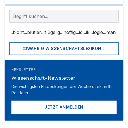
Begriff im Lexikon suchen
...biont
...blütler
...flügelig
...höffig
...id
...ik
...logie
...man
WAHRIG WISSENSCHAFTSLEXIKON
NEWSLETTER
Wissenschaft-Newsletter
Die wichtigsten Entdeckungen der Woche direkt in Ihr
Postfach.
JETZT ANMELDEN