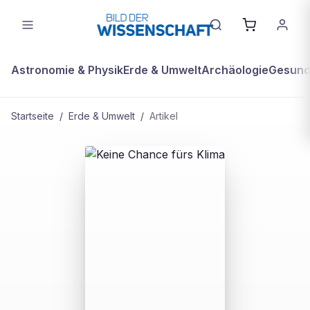
Astronomie & Physik
Erde & Umwelt
Archäologie
Gesundh
Startseite
/
Erde & Umwelt
/
Artikel