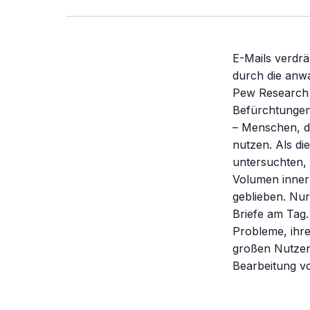
E-Mails verdr
durch die anw
Pew Research C
Befürchtungen 
– Menschen, di
nutzen. Als di
untersuchten, 
Volumen innerh
geblieben. Nur
Briefe am Tag.
Probleme, ihr
großen Nutzen 
Bearbeitung v