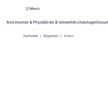
Menü
Astronomie & Physik
Erde & Umwelt
Archäologie
Gesun
Startseite
/
Allgemein
/
Artikel
ALLGEMEIN
Keine Angst 
Mails