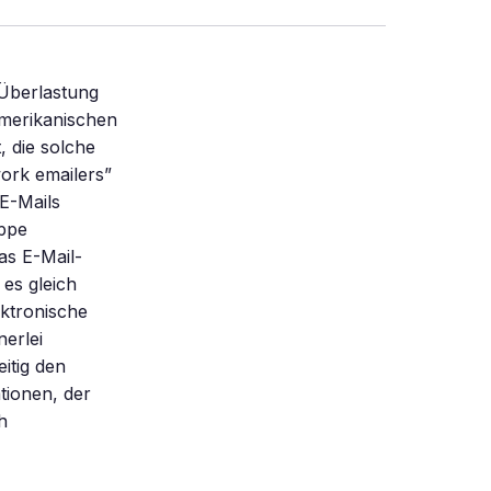
 Überlastung
amerikanischen
, die solche
ork emailers”
E-Mails
uppe
as E-Mail-
es gleich
ektronische
nerlei
itig den
tionen, der
h