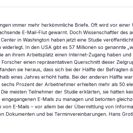
ängen immer mehr herkömmliche Briefe. Oft wird vor einer
achsende E-Mail-Flut gewarnt. Doch Wissenschaftler des 
enter in Washington haben jetzt eine Studie veröffentlicht
widerlegt. In den USA gibt es 57 Millionen so genannte „w
e an ihrem Arbeitsplatz einen Internet-Zugang haben und 
e Forscher einen repräsentativen Querschnitt dieser Zielgr
fanden sie heraus, dass sich bei der Hälfte der Befragten d
alb eines Jahres erhöht hatte. Bei der anderen Hälfte war 
 sechs Prozent der Arbeitnehmer erhielten mehr als 50 el
 Die meisten Teilnehmer der Studie erklärten, sie hätten kei
e eingegangenen E-Mails zu managen und betonten gleichze
von E-Mails – vor allem bei der Übermittlung von Informa
on Dokumenten und bei Terminvereinbarungen. Hans Grot