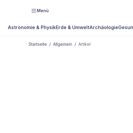
Menü
Astronomie & Physik
Erde & Umwelt
Archäologie
Gesun
Startseite
/
Allgemein
/
Artikel
ALLGEMEIN
Kein Tag wie
andere