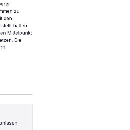
serer
nommen zu
it den
tellt hatten.
en Mittelpunkt
etzen. Die
ann
bnissen