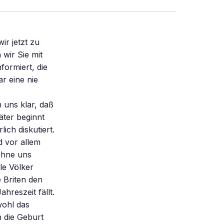
ir jetzt zu
wir Sie mit
formiert, die
r eine nie
uns klar, daß
äter beginnt
ich diskutiert.
d vor allem
ohne uns
le Völker
 Briten den
hreszeit fällt.
wohl das
h die Geburt