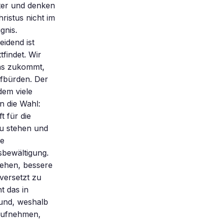
nter und denken
ristus nicht im
gnis.
idend ist
findet. Wir
ns zukommt,
fbürden. Der
dem viele
 die Wahl:
 für die
zu stehen und
ie
sbewältigung.
gehen, bessere
versetzt zu
t das in
rund, weshalb
 aufnehmen,