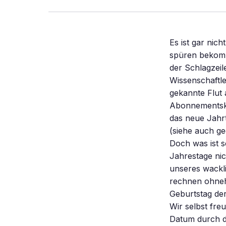
Es ist gar nich
spüren bekomme
der Schlagzeil
Wissenschaftle
gekannte Flut 
Abonnementskü
das neue Jahrt
(siehe auch ge
Doch was ist s
Jahrestage nic
unseres wackl
rechnen ohnehi
Geburtstag der 
Wir selbst fr
Datum durch di