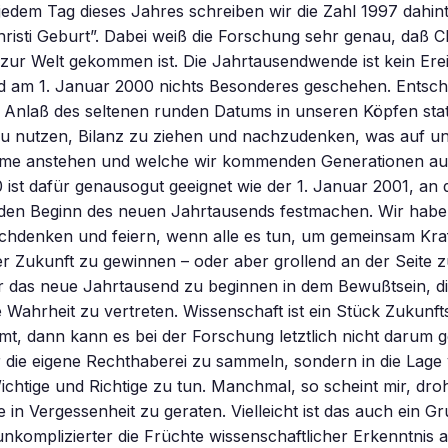
jedem Tag dieses Jahres schreiben wir die Zahl 1997 dahi
isti Geburt”. Dabei weiß die Forschung sehr genau, daß Ch
zur Welt gekommen ist. Die Jahrtausendwende ist kein Erei
d am 1. Januar 2000 nichts Besonderes geschehen. Entsche
s Anlaß des seltenen runden Datums in unseren Köpfen statt
u nutzen, Bilanz zu ziehen und nachzudenken, was auf u
me anstehen und welche wir kommenden Generationen au
 ist dafür genausogut geeignet wie der 1. Januar 2001, an 
den Beginn des neuen Jahrtausends festmachen. Wir haben
chdenken und feiern, wenn alle es tun, um gemeinsam Kraft
r Zukunft zu gewinnen – oder aber grollend an der Seite 
er das neue Jahrtausend zu beginnen in dem Bewußtsein, d
Wahrheit zu vertreten. Wissenschaft ist ein Stück Zukunft
t, dann kann es bei der Forschung letztlich nicht darum 
die eigene Rechthaberei zu sammeln, sondern in die Lage 
chtige und Richtige zu tun. Manchmal, so scheint mir, droh
in Vergessenheit zu geraten. Vielleicht ist das auch ein G
unkomplizierter die Früchte wissenschaftlicher Erkenntnis