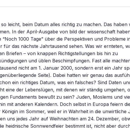
t so leicht, beim Datum alles richtig zu machen. Das haben w
n. In der April-Ausgabe von bild der wissenschaft haben 
e “Noch 1000 Tage” über die Perspektiven und Probleme in
r für das nächste Jahrtausend sehen. Was wir ernteten, wa
an Briefen – von knappen Richtigstellungen bis hin zu
ndigungen und üblen Beschimpfungen. Fast alle machten 
ausend nicht am 1. Januar 2000, sondern erst ein Jahr sp
genüberliegende Seite). Dabei hatten wir genau das ausführl
chon ein richtiges Datum, was ein falsches? Sind Daten un
ht eine der Lebenslügen, mit denen wir ständig umgehen, 
igen Fundaments bewußt zu sein? Juden, Moslems und vie
n mit anderen Kalendern. Doch selbst in Europa feiern die
Königin im Sommer, weil er in Wahrheit in die unwirtliche Ja
euen uns jedes Jahr auf Weihnachten am 24. Dezember, ob
e heidnische Sonnwendfeier bestimmt ist, nicht aber durc