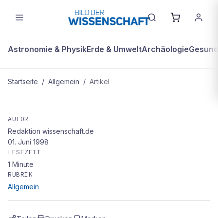
Astronomie & Physik
Erde & Umwelt
Archäologie
Gesundh
Startseite
/
Allgemein
/
Artikel
ALLGEMEIN
Keilschriften in 3D
AUTOR
Redaktion wissenschaft.de
01. Juni 1998
LESEZEIT
1
Minute
RUBRIK
Allgemein