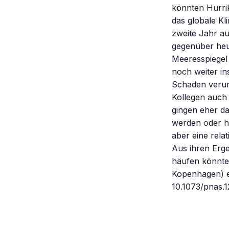
könnten Hurrik
das globale Kl
zweite Jahr au
gegenüber heu
Meeresspiegel 
noch weiter i
Schaden verur
Kollegen auch
gingen eher da
werden oder hö
aber eine rela
Aus ihren Erge
häufen könnten
Kopenhagen) et
10.1073/pnas.