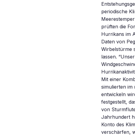
Entstehungsge
periodische K
Meerestempera
prüften die Fo
Hurrikans im A
Daten von Peg
Wirbelstürme s
lassen. “Unser
Windgeschwindi
Hurrikanaktivit
Mit einer Kom
simulierten im
entwickeln wir
festgestellt, 
von Sturmflute
Jahrhundert ha
Konto des Klim
verschärfen, w