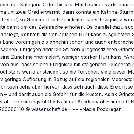
ans der Kategorie 5 drei bis vier Mal häufiger vorkommen
ima um zwei Grad erwärmt, dann könnte ein Katrina-Sturm 
ftreten”, so Grinsted. Die Häufigkeit solcher Ereignisse wür
te damit um das Zehnfache erhöhen. Da parallel dazu auc
ansteigt, könnten die von solchen Hurrikans ausgelösten 
ns Land vordringen als ohnehin schon und auch entsprech
sachen. Entgegen anderen Studien prognostizieren Grinste
 eine Zunahme “normaler”, weniger starker Hurrikans. “An
von aus, dass solche Ereignisse mit steigenden Temperatu
chstens wenig ansteigen”, so die Forscher. Viele dieser Mo
tiv geringe Auflösung in Bezug auf die regionalen Meerest
bnissen gehe aber hervor, dass sich auch diese Ereignisse
 – und damit auch die Gefahr für die Küsten. Aslak Grinste
 al., Proceedings of the National Academy of Science (PN
1209980110 © wissenschaft.de – ===Nadja Podbregar