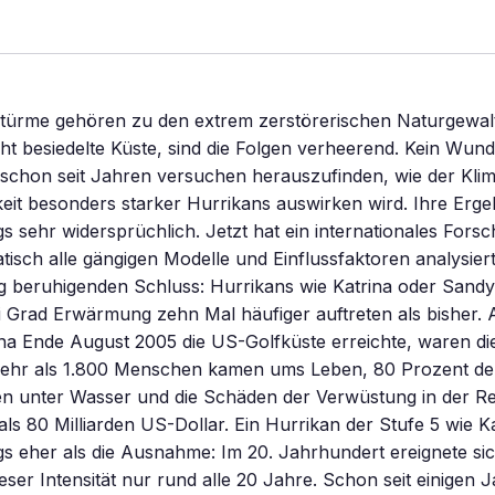
stürme gehören zu den extrem zerstörerischen Naturgewalt
icht besiedelte Küste, sind die Folgen verheerend. Kein Wund
 schon seit Jahren versuchen herauszufinden, wie der Kli
keit besonders starker Hurrikans auswirken wird. Ihre Erg
ngs sehr widersprüchlich. Jetzt hat ein internationales For
tisch alle gängigen Modelle und Einflussfaktoren analysie
g beruhigenden Schluss: Hurrikans wie Katrina oder Sand
 Grad Erwärmung zehn Mal häufiger auftreten als bisher. A
na Ende August 2005 die US-Golfküste erreichte, waren di
ehr als 1.800 Menschen kamen ums Leben, 80 Prozent de
en unter Wasser und die Schäden der Verwüstung in der Re
als 80 Milliarden US-Dollar. Ein Hurrikan der Stufe 5 wie Ka
ngs eher als die Ausnahme: Im 20. Jahrhundert ereignete sic
eser Intensität nur rund alle 20 Jahre. Schon seit einigen 