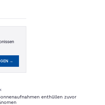
bnissen
EGEN →
K
Sonnenaufnahmen enthüllen zuvor
hänomen