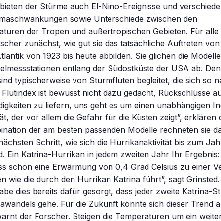
bieten der Stürme auch El-Nino-Ereignisse und verschied
limaschwankungen sowie Unterschiede zwischen den
turen der Tropen und außertropischen Gebieten. Für alle 
rscher zunächst, wie gut sie das tatsächliche Auftreten von
tlantik von 1923 bis heute abbilden. Sie glichen die Modelle
elmessstationen entlang der Südostküste der USA ab. De
ind typischerweise von Sturmfluten begleitet, die sich so 
 Flutindex ist bewusst nicht dazu gedacht, Rückschlüsse a
gkeiten zu liefern, uns geht es um einen unabhängigen In
ät, der vor allem die Gefahr für die Küsten zeigt”, erklären 
bination der am besten passenden Modelle rechneten sie d
 nächsten Schritt, wie sich die Hurrikanaktivität bis zum Ja
d. Ein Katrina-Hurrikan in jedem zweiten Jahr Ihr Ergebnis
dass schon eine Erwärmung von 0,4 Grad Celsius zu einer 
n wie die durch den Hurrikan Katrina führt”, sagt Grinsted.
be dies bereits dafür gesorgt, dass jeder zweite Katrina-S
awandels gehe. Für die Zukunft könnte sich dieser Trend a
arnt der Forscher. Steigen die Temperaturen um ein weite