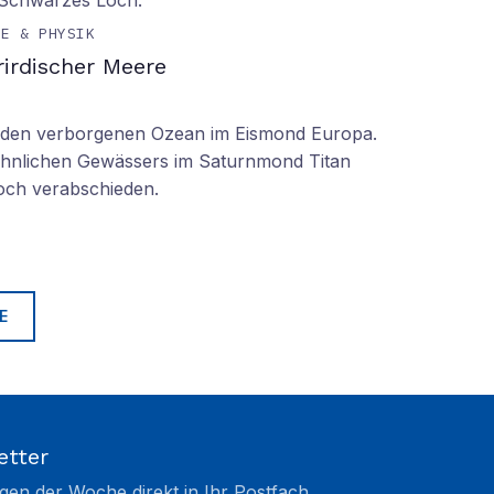
 Schwarzes Loch.
IE & PHYSIK
irdischer Meere
n den verborgenen Ozean im Eismond Europa.
 ähnlichen Gewässers im Saturnmond Titan
doch verabschieden.
E
etter
gen der Woche direkt in Ihr Postfach.