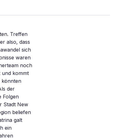
en. Treffen
er also, dass
mawandel sich
ebnisse waren
scherteam noch
rt und kommt
y könnten
ls der
e Folgen
r Stadt New
gion beliefen
trina galt
h ein
Jahren