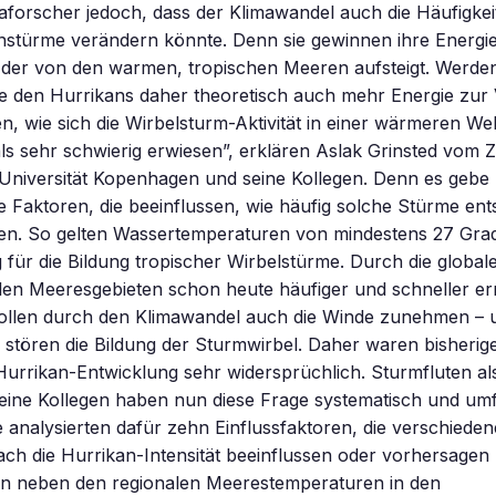
forscher jedoch, dass der Klimawandel auch die Häufigkeit
nstürme verändern könnte. Denn sie gewinnen ihre Energi
der von den warmen, tropischen Meeren aufsteigt. Werden
e den Hurrikans daher theoretisch auch mehr Energie zur
, wie sich die Wirbelsturm-Aktivität in einer wärmeren Wel
als sehr schwierig erwiesen”, erklären Aslak Grinsted vom 
Universität Kopenhagen und seine Kollegen. Denn es gebe 
 Faktoren, die beeinflussen, wie häufig solche Stürme en
den. So gelten Wassertemperaturen von mindestens 27 Grad
für die Bildung tropischer Wirbelstürme. Durch die globa
ielen Meeresgebieten schon heute häufiger und schneller err
sollen durch den Klimawandel auch die Winde zunehmen – 
e stören die Bildung der Sturmwirbel. Daher waren bisheri
Hurrikan-Entwicklung sehr widersprüchlich. Sturmfluten al
seine Kollegen haben nun diese Frage systematisch und um
e analysierten dafür zehn Einflussfaktoren, die verschiede
ch die Hurrikan-Intensität beeinflussen oder vorhersagen
n neben den regionalen Meerestemperaturen in den