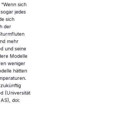
. “Wenn sich
sogar jedes
de sich
h der
Sturmfluten
end mehr
d und seine
dere Modelle
ren weniger
delle hätten
emperaturen.
 zukünftig
d (Universität
AS), doi: