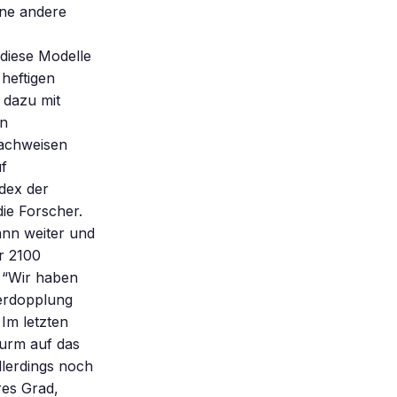
ene andere
diese Modelle
 heftigen
 dazu mit
nn
nachweisen
uf
dex der
die Forscher.
ann weiter und
hr 2100
: “Wir haben
Verdopplung
 Im letzten
turm auf das
llerdings noch
res Grad,