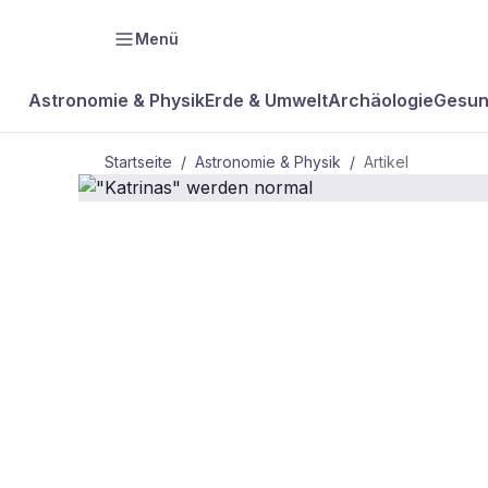
Menü
Astronomie & Physik
Erde & Umwelt
Archäologie
Gesun
Startseite
/
Astronomie & Physik
/
Artikel
ASTRONOMIE & PHYSIK
"Katrinas" 
normal