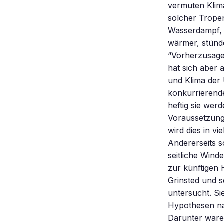
vermuten Klima
solcher Trope
Wasserdampf, 
wärmer, stünd
“Vorherzusagen
hat sich aber 
und Klima der 
konkurrierende
heftig sie wer
Voraussetzung 
wird dies in v
Andererseits 
seitliche Wind
zur künftigen 
Grinsted und 
untersucht. Si
Hypothesen na
Darunter ware