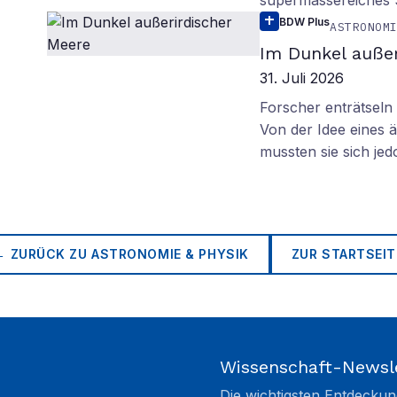
supermassereiches
BDW Plus
ASTRONOM
Im Dunkel außer
31. Juli 2026
Forscher enträtsel
Von der Idee eines
mussten sie sich je
← ZURÜCK ZU
ASTRONOMIE & PHYSIK
ZUR STARTSEIT
Wissenschaft-Newsl
Die wichtigsten Entdeckun