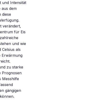
 und Intensität
e aus dem
 diese
 Verfügung.
t verändert,
Zentrum für Eis
zahlreiche
tstehen und wie
 Celsius als
le Erwärmung
eicht.
und zu starke
ge Prognosen
s Messhilfe
fassend
nen gängigen
 können.