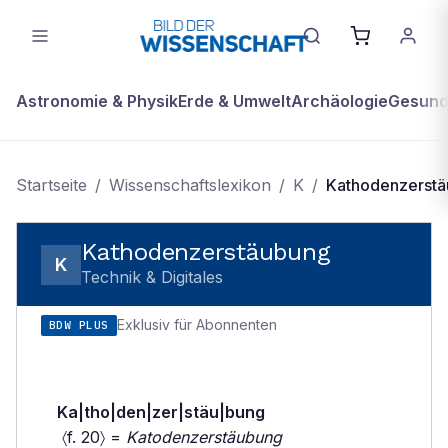
Astronomie & Physik
Erde & Umwelt
Archäologie
Gesundh
Startseite
/
Wissenschaftslexikon
/
K
/
Kathodenzerst
Kathodenzerstäubung
K
Technik & Digitales
Exklusiv für Abonnenten
BDW PLUS
Ka|tho|den|zer|stäu|bung
〈f. 20〉 =
Katodenzerstäubung