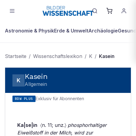
Astronomie & Physik
Erde & Umwelt
Archäologie
Gesundh
Startseite
/
Wissenschaftslexikon
/
K
/
Kasein
Kasein
K
Allgemein
Exklusiv für Abonnenten
BDW PLUS
Ka|se|in
〈n. 11; unz.〉
phosphorhaltiger
Eiweißstoff in der Milch, wird zur