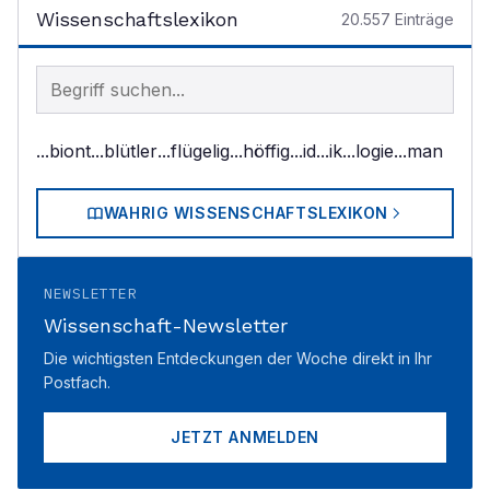
Wissenschaftslexikon
20.557
Einträge
Begriff im Lexikon suchen
...biont
...blütler
...flügelig
...höffig
...id
...ik
...logie
...man
WAHRIG WISSENSCHAFTSLEXIKON
NEWSLETTER
Wissenschaft-Newsletter
Die wichtigsten Entdeckungen der Woche direkt in Ihr
Postfach.
JETZT ANMELDEN