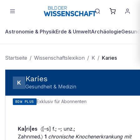
Astronomie & Physik
Erde & Umwelt
Archäologie
Gesundh
Startseite
/
Wissenschaftslexikon
/
K
/
Karies
Karies
K
Gesundheit & Medizin
Exklusiv für Abonnenten
BDW PLUS
Ka|ri|es
〈[–s] f.; –; unz.;
Zahnmed.〉
1
chronische Knochenerkrankung mit