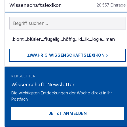
Wissenschaftslexikon
20.557
Einträge
Begriff im Lexikon suchen
...biont
...blütler
...flügelig
...höffig
...id
...ik
...logie
...man
WAHRIG WISSENSCHAFTSLEXIKON
NEWSLETTER
Wissenschaft-Newsletter
Die wichtigsten Entdeckungen der Woche direkt in Ihr
Postfach.
JETZT ANMELDEN