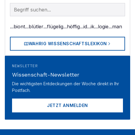
Begriff im Lexikon suchen
...biont
...blütler
...flügelig
...höffig
...id
...ik
...logie
...man
WAHRIG WISSENSCHAFTSLEXIKON
NEWSLETTER
Wissenschaft-Newsletter
Die wichtigsten Entdeckungen der Woche direkt in Ihr
Postfach.
JETZT ANMELDEN