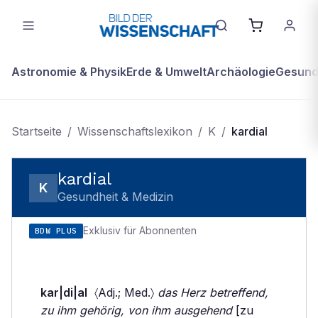
Astronomie & Physik
Erde & Umwelt
Archäologie
Gesundh
Startseite
/
Wissenschaftslexikon
/
K
/
kardial
kardial
K
Gesundheit & Medizin
Exklusiv für Abonnenten
BDW PLUS
kar|di|al
〈Adj.; Med.〉
das Herz betreffend,
zu ihm gehörig, von ihm ausgehend
[zu