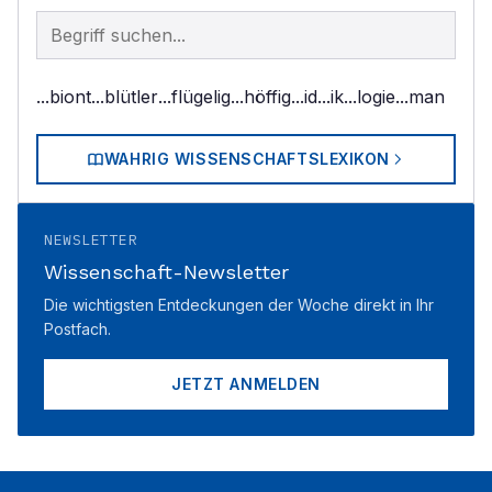
Begriff im Lexikon suchen
...biont
...blütler
...flügelig
...höffig
...id
...ik
...logie
...man
WAHRIG WISSENSCHAFTSLEXIKON
NEWSLETTER
Wissenschaft-Newsletter
Die wichtigsten Entdeckungen der Woche direkt in Ihr
Postfach.
JETZT ANMELDEN