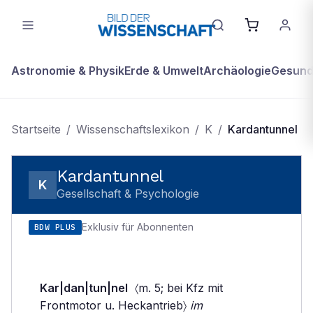
Astronomie & Physik
Erde & Umwelt
Archäologie
Gesundh
Startseite
/
Wissenschaftslexikon
/
K
/
Kardantunnel
Kardantunnel
K
Gesellschaft & Psychologie
Exklusiv für Abonnenten
BDW PLUS
Kar|dan|tun|nel
〈m. 5; bei Kfz mit
Frontmotor u. Heckantrieb〉
im