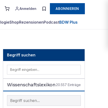
Anmelden
ABONNIEREN
logie
Shop
Rezensionen
Podcast
BDW Plus
Begriff suchen
Wissenschaftslexikon
20.557
Einträge
Begriff im Lexikon suchen