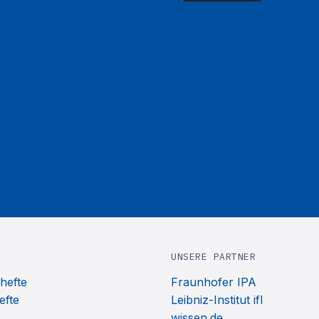
UNSERE PARTNER
hefte
Fraunhofer IPA
efte
Leibniz-Institut ifl
wissen.de