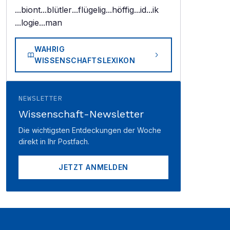
...biont
...blütler
...flügelig
...höffig
...id
...ik
...logie
...man
WAHRIG
WISSENSCHAFTSLEXIKON
NEWSLETTER
Wissenschaft-Newsletter
Die wichtigsten Entdeckungen der Woche
direkt in Ihr Postfach.
JETZT ANMELDEN