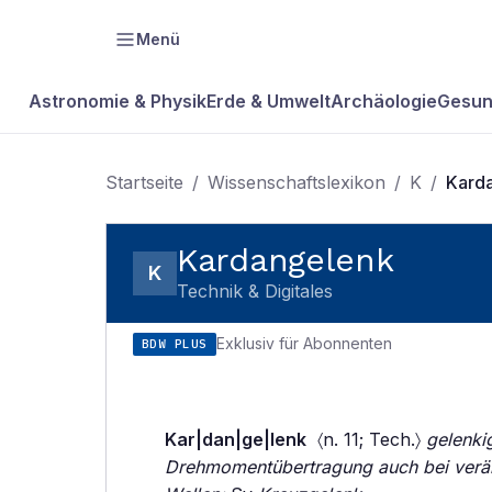
Menü
Astronomie & Physik
Erde & Umwelt
Archäologie
Gesun
Startseite
/
Wissenschaftslexikon
/
K
/
Kard
Kardangelenk
K
Technik & Digitales
Exklusiv für Abonnenten
BDW PLUS
Kar|dan|ge|lenk
〈n. 11; Tech.〉
gelenki
Drehmomentübertragung auch bei verä