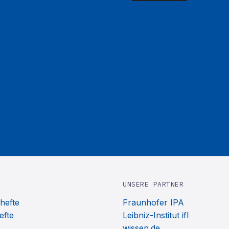
UNSERE PARTNER
hefte
Fraunhofer IPA
efte
Leibniz-Institut ifl
wissen.de