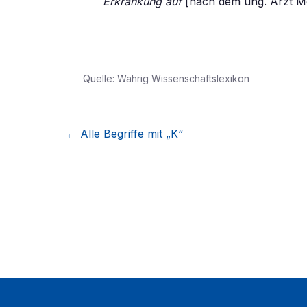
Erkrankung auf
[nach dem ung. Arzt M
Quelle:
Wahrig Wissenschaftslexikon
← Alle Begriffe mit „
K
“