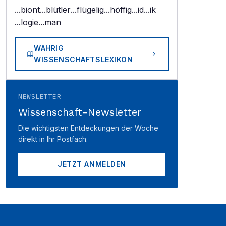
...biont
...blütler
...flügelig
...höffig
...id
...ik
...logie
...man
WAHRIG
WISSENSCHAFTSLEXIKON
NEWSLETTER
Wissenschaft-Newsletter
Die wichtigsten Entdeckungen der Woche
direkt in Ihr Postfach.
JETZT ANMELDEN