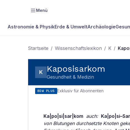
Menü
Astronomie & Physik
Erde & Umwelt
Archäologie
Gesun
Startseite
/
Wissenschaftslexikon
/
K
/
Kapo
Kaposisarkom
K
Gesundheit & Medizin
Exklusiv für Abonnenten
BDW PLUS
Ka|po|si|sar|kom
auch:
Ka|po|si–Sa
von Blutungen durchsetzte Knoten gekenn