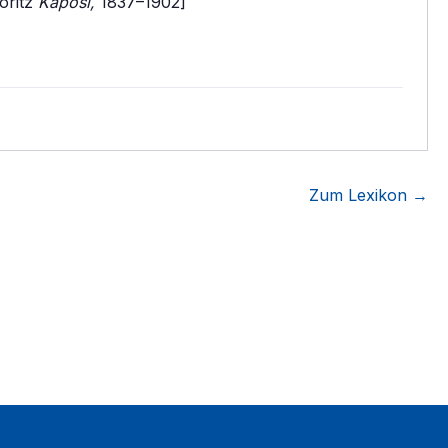
oritz
Kaposi,
1837–1902]
Zum Lexikon →