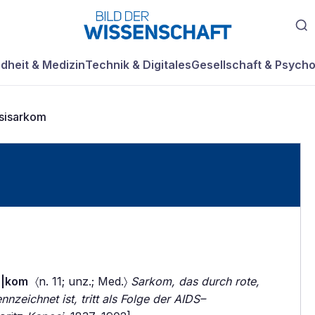
dheit & Medizin
Technik & Digitales
Gesellschaft & Psycho
sisarkom
r|kom
〈n. 11; unz.; Med.〉
Sarkom, das durch rote,
zeichnet ist, tritt als Folge der AIDS–