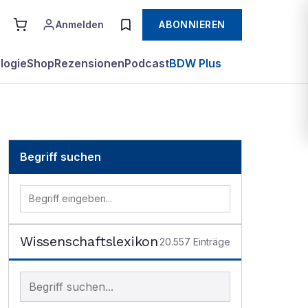
Anmelden
ABONNIEREN
logie
Shop
Rezensionen
Podcast
BDW Plus
Begriff suchen
Wissenschaftslexikon
20.557
Einträge
Begriff im Lexikon suchen