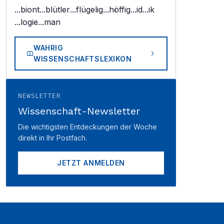
...biont
...blütler
...flügelig
...höffig
...id
...ik
...logie
...man
WAHRIG
WISSENSCHAFTSLEXIKON
NEWSLETTER
Wissenschaft-Newsletter
Die wichtigsten Entdeckungen der Woche
direkt in Ihr Postfach.
JETZT ANMELDEN