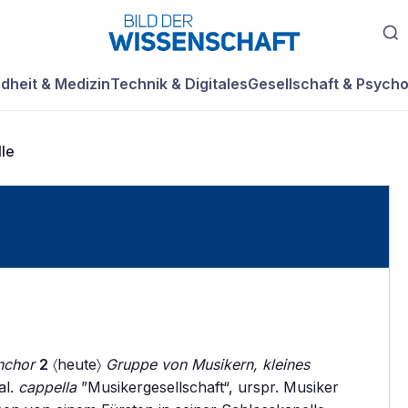
dheit & Medizin
Technik & Digitales
Gesellschaft & Psycho
le
nchor
2
〈heute〉
Gruppe von Musikern, kleines
al.
cappella
”Musikergesellschaft“, urspr. Musiker