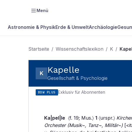
Menü
Astronomie & Physik
Erde & Umwelt
Archäologie
Gesun
Startseite
/
Wissenschaftslexikon
/
K
/
Kapel
Kapelle
K
Gesellschaft & Psychologie
Exklusiv für Abonnenten
BDW PLUS
Ka|pel|le
〈f. 19; Mus.〉
1
〈urspr.〉
Kirche
Orchester (Musik~, Tanz~, Militär~)
[<it