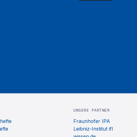
UNSERE PARTNER
hefte
Fraunhofer IPA
efte
Leibniz-Institut ifl
wissen.de