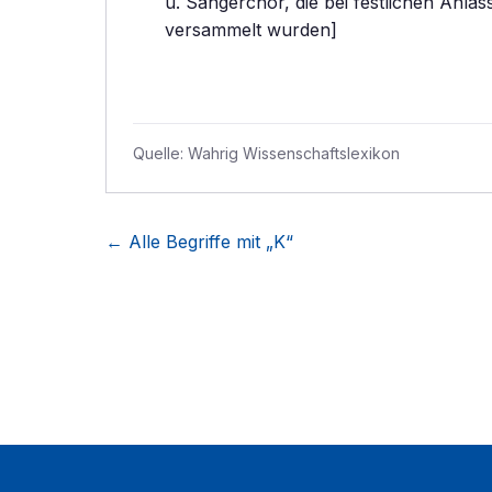
u. Sängerchor, die bei festlichen Anlä
versammelt wurden]
Quelle:
Wahrig Wissenschaftslexikon
← Alle Begriffe mit „
K
“