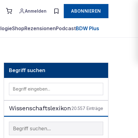
Anmelden
ABONNIEREN
logie
Shop
Rezensionen
Podcast
BDW Plus
Begriff suchen
Wissenschaftslexikon
20.557
Einträge
Begriff im Lexikon suchen