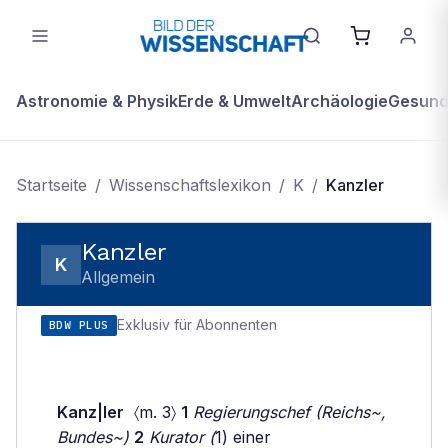
Astronomie & Physik
Erde & Umwelt
Archäologie
Gesundh
Startseite
/
Wissenschaftslexikon
/
K
/
Kanzler
Kanzler
K
Allgemein
Exklusiv für Abonnenten
BDW PLUS
Kanz|ler
〈m. 3〉
1
Regierungschef (Reichs~,
Bundes~)
2
Kurator (
1) einer