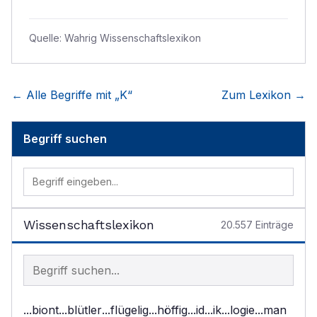
Quelle:
Wahrig Wissenschaftslexikon
← Alle Begriffe mit „
K
“
Zum Lexikon →
Begriff suchen
Wissenschaftslexikon
20.557
Einträge
Begriff im Lexikon suchen
...biont
...blütler
...flügelig
...höffig
...id
...ik
...logie
...man