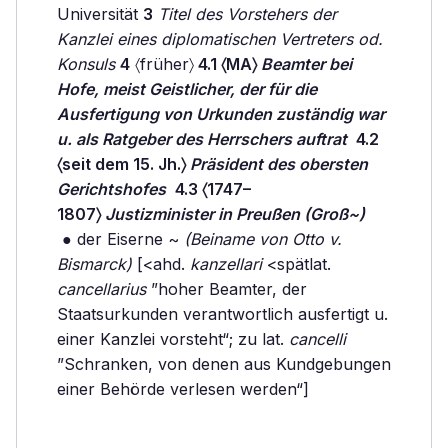
Universität
3
Titel des Vorstehers der
Kanzlei eines diplomatischen Vertreters od.
Konsuls
4
〈früher〉
4.1 〈MA〉
Beamter bei
Hofe, meist Geistlicher, der für die
Ausfertigung von Urkunden zuständig war
u. als Ratgeber des Herrschers auftrat
4.2
〈seit dem 15. Jh.〉
Präsident des obersten
Gerichtshofes
4.3 〈1747–
1807〉
Justizminister in Preußen (Groß~)
● der Eiserne ~
(Beiname von Otto v.
Bismarck)
[<ahd.
kanzellari
<spätlat.
cancellarius
”hoher Beamter, der
Staatsurkunden verantwortlich ausfertigt u.
einer Kanzlei vorsteht“; zu lat.
cancelli
”Schranken, von denen aus Kundgebungen
einer Behörde verlesen werden“]