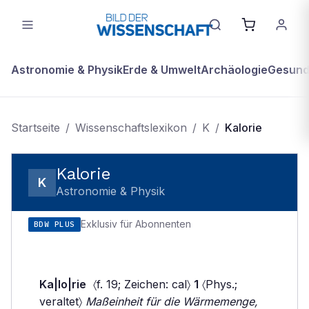
Astronomie & Physik
Erde & Umwelt
Archäologie
Gesundh
Startseite
/
Wissenschaftslexikon
/
K
/
Kalorie
Kalorie
K
Astronomie & Physik
Exklusiv für Abonnenten
BDW PLUS
Ka|lo|rie
〈f. 19; Zeichen: cal〉
1
〈Phys.;
veraltet〉
Maßeinheit für die Wärmemenge,