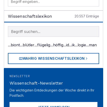
Wissenschaftslexikon
20.557
Einträge
Begriff im Lexikon suchen
...biont
...blütler
...flügelig
...höffig
...id
...ik
...logie
...man
WAHRIG WISSENSCHAFTSLEXIKON
NEWSLETTER
Wissenschaft-Newsletter
Die wichtigsten Entdeckungen der Woche direkt in Ihr
Postfach.