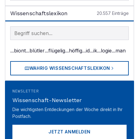
Wissenschaftslexikon
20.557
Einträge
Begriff im Lexikon suchen
...biont
...blütler
...flügelig
...höffig
...id
...ik
...logie
...man
WAHRIG WISSENSCHAFTSLEXIKON
NEWSLETTER
Wissenschaft-Newsletter
Die wichtigsten Entdeckungen der Woche direkt in Ihr
Postfach.
JETZT ANMELDEN