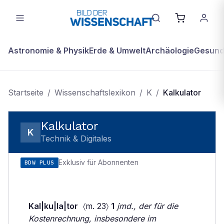
Astronomie & Physik
Erde & Umwelt
Archäologie
Gesundh
Startseite
/
Wissenschaftslexikon
/
K
/
Kalkulator
Kalkulator
K
Technik & Digitales
Exklusiv für Abonnenten
BDW PLUS
Kal|ku|la|tor
〈m. 23〉
1
jmd., der für die
Kostenrechnung, insbesondere im