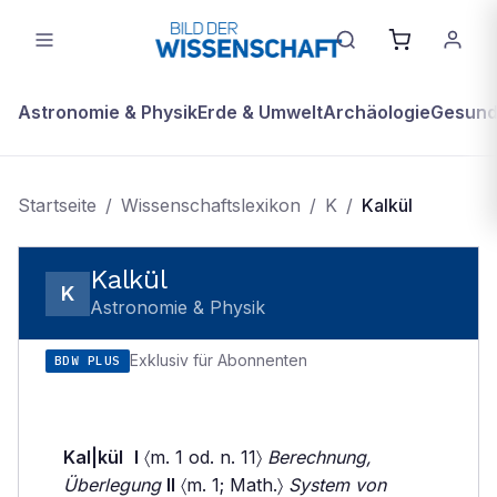
Astronomie & Physik
Erde & Umwelt
Archäologie
Gesundh
Startseite
/
Wissenschaftslexikon
/
K
/
Kalkül
Kalkül
K
Astronomie & Physik
Exklusiv für Abonnenten
BDW PLUS
Kal|kül
I
〈m. 1 od. n. 11〉
Berechnung,
Überlegung
II
〈m. 1; Math.〉
System von