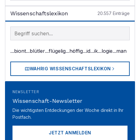
Wissenschaftslexikon
20.557
Einträge
Begriff im Lexikon suchen
...biont
...blütler
...flügelig
...höffig
...id
...ik
...logie
...man
WAHRIG WISSENSCHAFTSLEXIKON
NEWSLETTER
Wissenschaft-Newsletter
Die wichtigsten Entdeckungen der Woche direkt in Ihr
Postfach.
JETZT ANMELDEN