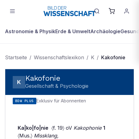
Astronomie & Physik
Erde & Umwelt
Archäologie
Gesundh
Startseite
/
Wissenschaftslexikon
/
K
/
Kakofonie
Kakofonie
K
Gesellschaft & Psychologie
Exklusiv für Abonnenten
BDW PLUS
Ka|ko|fo|nie
〈f. 19〉 oV
Kakophonie
1
〈Mus.〉
Missklang,