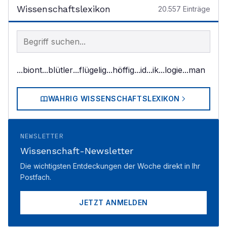
Wissenschaftslexikon
20.557
Einträge
Begriff im Lexikon suchen
...biont
...blütler
...flügelig
...höffig
...id
...ik
...logie
...man
WAHRIG WISSENSCHAFTSLEXIKON
NEWSLETTER
Wissenschaft-Newsletter
Die wichtigsten Entdeckungen der Woche direkt in Ihr
Postfach.
JETZT ANMELDEN