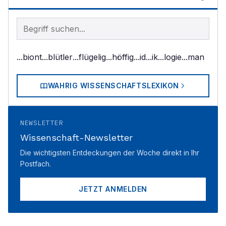
Begriff im Lexikon suchen
...biont
...blütler
...flügelig
...höffig
...id
...ik
...logie
...man
WAHRIG WISSENSCHAFTSLEXIKON
NEWSLETTER
Wissenschaft-Newsletter
Die wichtigsten Entdeckungen der Woche direkt in Ihr
Postfach.
JETZT ANMELDEN