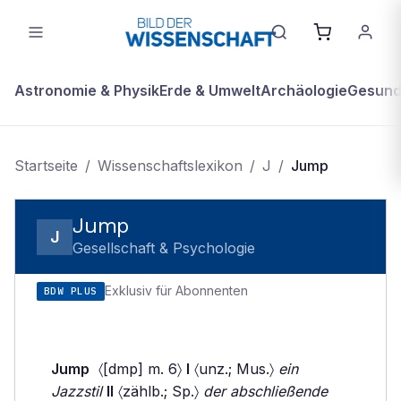
Astronomie & Physik
Erde & Umwelt
Archäologie
Gesundh
Startseite
/
Wissenschaftslexikon
/
J
/
Jump
Jump
J
Gesellschaft & Psychologie
Exklusiv für Abonnenten
BDW PLUS
Jump
〈[dmp] m. 6〉
I
〈unz.; Mus.〉
ein
Jazzstil
II
〈zählb.; Sp.〉
der abschließende