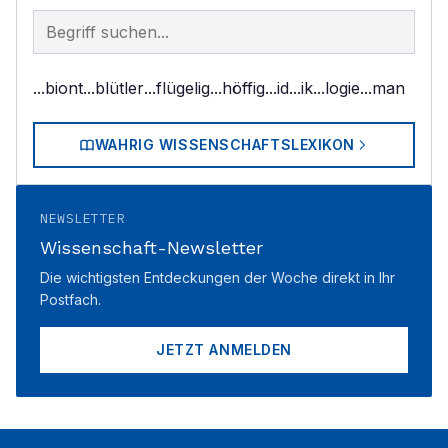
Begriff im Lexikon suchen
...biont
...blütler
...flügelig
...höffig
...id
...ik
...logie
...man
WAHRIG WISSENSCHAFTSLEXIKON
NEWSLETTER
Wissenschaft-Newsletter
Die wichtigsten Entdeckungen der Woche direkt in Ihr
Postfach.
JETZT ANMELDEN