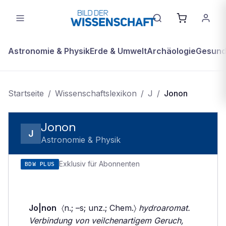
Astronomie & Physik
Erde & Umwelt
Archäologie
Gesundh
Startseite
/
Wissenschaftslexikon
/
J
/
Jonon
Jonon
J
Astronomie & Physik
Exklusiv für Abonnenten
BDW PLUS
Jo|non
〈n.; –s; unz.; Chem.〉
hydroaromat.
Verbindung von veilchenartigem Geruch,