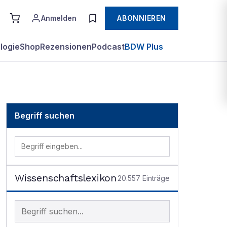
Anmelden
ABONNIEREN
logie
Shop
Rezensionen
Podcast
BDW Plus
Begriff suchen
Wissenschaftslexikon
20.557
Einträge
Begriff im Lexikon suchen