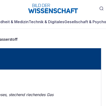
dheit & Medizin
Technik & Digitales
Gesellschaft & Psycho
sserstoff
oses, stechend riechendes Gas