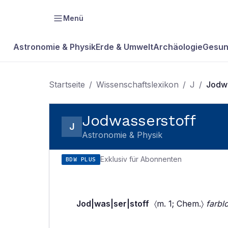
Menü
Astronomie & Physik
Erde & Umwelt
Archäologie
Gesun
Startseite
/
Wissenschaftslexikon
/
J
/
Jodwa
Jodwasserstoff
J
Astronomie & Physik
Exklusiv für Abonnenten
BDW PLUS
Jod|was|ser|stoff
〈m. 1; Chem.〉
farbl