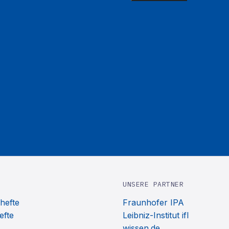
UNSERE PARTNER
hefte
Fraunhofer IPA
efte
Leibniz-Institut ifl
wissen.de