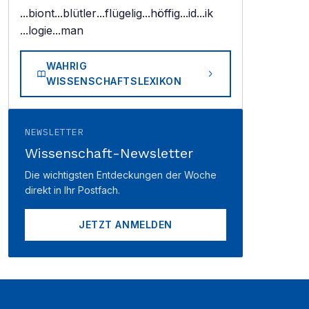
...biont
...blütler
...flügelig
...höffig
...id
...ik
...logie
...man
WAHRIG
WISSENSCHAFTSLEXIKON
NEWSLETTER
Wissenschaft-Newsletter
Die wichtigsten Entdeckungen der Woche
direkt in Ihr Postfach.
JETZT ANMELDEN