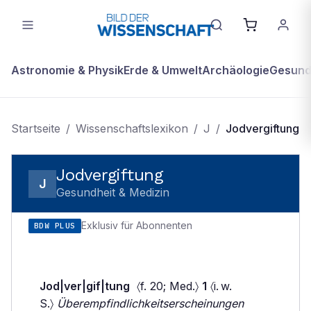
Astronomie & Physik
Erde & Umwelt
Archäologie
Gesundh
Startseite
/
Wissenschaftslexikon
/
J
/
Jodvergiftung
Jodvergiftung
J
Gesundheit & Medizin
Exklusiv für Abonnenten
BDW PLUS
Jod|ver|gif|tung
〈f. 20; Med.〉
1
〈i. w.
S.〉
Überempfindlichkeitserscheinungen