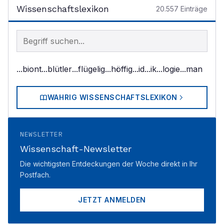
Wissenschaftslexikon
20.557
Einträge
Begriff im Lexikon suchen
...biont
...blütler
...flügelig
...höffig
...id
...ik
...logie
...man
WAHRIG WISSENSCHAFTSLEXIKON
NEWSLETTER
Wissenschaft-Newsletter
Die wichtigsten Entdeckungen der Woche direkt in Ihr
Postfach.
JETZT ANMELDEN