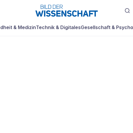
dheit & Medizin
Technik & Digitales
Gesellschaft & Psycho
ir
an!