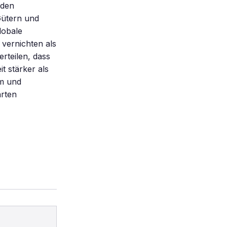
 den
Gütern und
lobale
vernichten als
erteilen, dass
t stärker als
um und
ärten