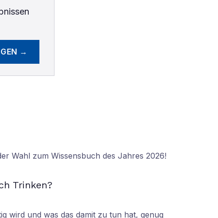
bnissen
EGEN →
 der Wahl zum Wissensbuch des Jahres 2026!
N
ch Trinken?
tig wird und was das damit zu tun hat, genug