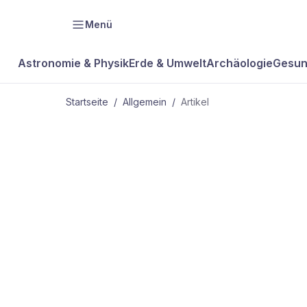
Menü
Astronomie & Physik
Erde & Umwelt
Archäologie
Gesun
Startseite
/
Allgemein
/
Artikel
ALLGEMEIN
Jetzt sind w
Europäer dr