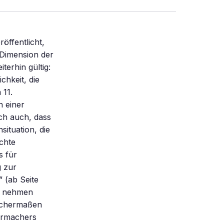
öffentlicht,
 Dimension der
erhin gültig:
chkeit, die
 11.
n einer
lich auch, dass
situation, die
ichte
s für
g zur
” (ab Seite
ff nehmen
eichermaßen
ermachers