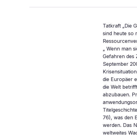
Tatkraft „Die 
sind heute so 
Ressourcenverk
„ Wenn man sic
Gefahren des 
September 2001
Krisensituation
die Europäer e
die Welt betri
abzubauen. Pr
anwendungsorie
Titelgeschicht
76), was den E
werden. Das N
weltweites Wa