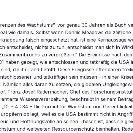
Grenzen des Wachstums”, vor genau 30 Jahren als Buch ver
real wie damals. Selbst wenn Dennis Meadows die zeitliche
nappung falsch eingeschätzt hat, ist eine Kernaussage weit
h entscheidet, nichts zu tun, entscheidet man sich in Wirkli
Zusammenbruchs zu vergrößern.” Die Ereignisse nach dem
 haben gezeigt, wie entschlossen und tatkräftig die USA i
 sind, die ihr Land betrifft. Diese Ereignisse offenbaren frei
ntschlossener und tatkräftiger sein müssen – in einer Krisen
fft: Nämlich alles daran zu setzen, die globalen Ungleichgew
of. Franz Josef Radermacher, Chef des Forschungsinstitut
ntierte Wissensverarbeitung, beschreibt in seinem Beitra
e „10 ~ 4 : 34 – Die Formel für Wachstum und Gerechtigkeit
uropäern obliegt, weil es die USA bestimmt nicht in Angri
eue und Hoffnungsvolle an seinen Thesen ist, dass sie gl
chstum und weltweiten Ressourcenschutz beinhalten. Rad