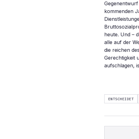
Gegenentwurf 
kommenden Jah
Dienstleistun
Bruttosozialp
heute. Und – d
alle auf der W
die reichen d
Gerechtigkeit 
aufschlagen, i
ENTSCHEIDET