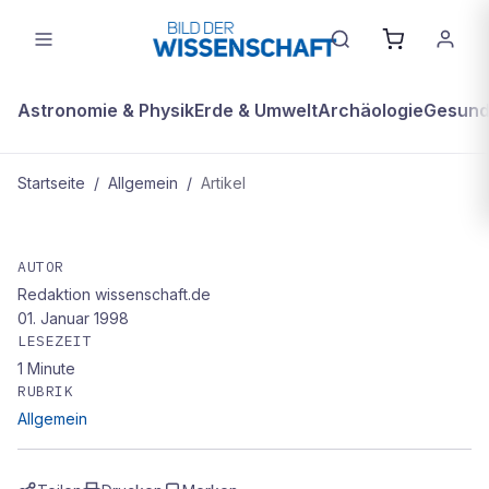
Astronomie & Physik
Erde & Umwelt
Archäologie
Gesundh
Startseite
/
Allgemein
/
Artikel
ALLGEMEIN
JET schafft neuen Rekord
AUTOR
Redaktion wissenschaft.de
01. Januar 1998
LESEZEIT
1
Minute
RUBRIK
Allgemein