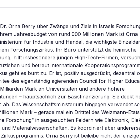
t Dr. Orna Berry über Zwänge und Ziele in Israels Forschung
hrem Jahresbudget von rund 900 Millionen Mark ist Orna B
inisterium für Industrie und Handel, die wichtigste Einzeldars
ichem Forschungszirkus. Ihr Büro unterstützt die heimische
hung, hilft insbesondere jungen High-Tech-Firmen, versuch
zuziehen und betreut internationale Kooperationsprogramm
us geht es bunt zu. Er ist, positiv ausgedrückt, dezentral o
omitee des eigenständig agierenden Council for Higher Educ
 Milliarden Mark an Universitäten und andere höhere
htungen – hauptsächlich zur Basisfinanzierung: Sie deckt 
ats ab. Das Wissenschaftsministerium hingegen verwendet s
illionen Mark – gerade mal ein Dritttel des Weizmann-Etats
che Forschung” in ausgesuchten Feldern wie Elektronik, Ele
 und Materialwissenschaften. Es koordiniert aber anderersei
s Zirkusprogramms. Orna Berry ist beileibe nicht der einzige