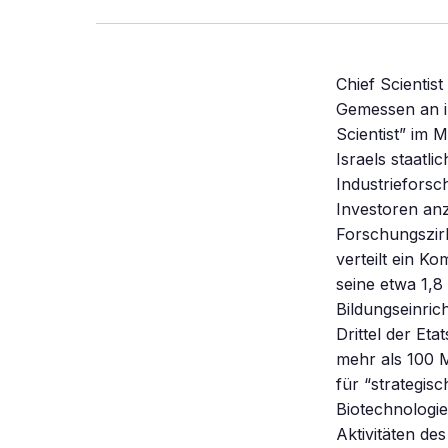
Chief Scientis
Gemessen an i
Scientist” im M
Israels staatl
Industrieforsc
Investoren an
Forschungszirk
verteilt ein K
seine etwa 1,8
Bildungseinric
Drittel der Et
mehr als 100 M
für “strategis
Biotechnologie
Aktivitäten de