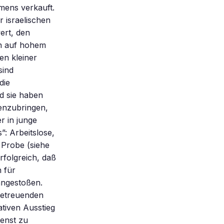
mens verkauft.
 israelischen
ert, den
en auf hohem
en kleiner
sind
die
d sie haben
enzubringen,
er in junge
”: Arbeitslose,
 Probe (siehe
rfolgreich, daß
n für
angestoßen.
 betreuenden
ativen Ausstieg
ienst zu