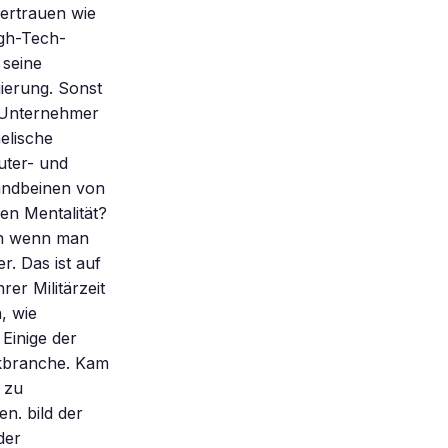
vertrauen wie
igh-Tech-
 seine
ierung. Sonst
h-Unternehmer
elische
uter- und
andbeinen von
en Mentalität?
ch wenn man
r. Das ist auf
er Militärzeit
, wie
 Einige der
kbranche. Kam
 zu
n. bild der
der