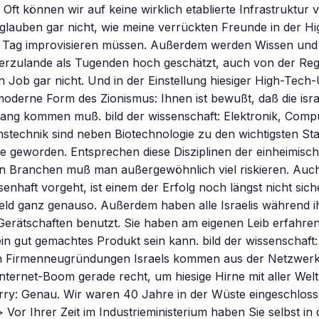
 Oft können wir auf keine wirklich etablierte Infrastruktur 
 glauben gar nicht, wie meine verrückten Freunde in der H
 Tag improvisieren müssen. Außerdem werden Wissen und
rzulande als Tugenden hoch geschätzt, auch von der Reg
 Job gar nicht. Und in der Einstellung hiesiger High-Tec
moderne Form des Zionismus: Ihnen ist bewußt, daß die isra
Gang kommen muß. bild der wissenschaft: Elektronik, Comp
stechnik sind neben Biotechnologie zu den wichtigsten St
rie geworden. Entsprechen diese Disziplinen der einheimisch
sen Branchen muß man außergewöhnlich viel riskieren. Au
enhaft vorgeht, ist einem der Erfolg noch längst nicht siche
ld ganz genauso. Außerdem haben alle Israelis während ihr
Gerätschaften benutzt. Sie haben am eigenen Leib erfahren
in gut gemachtes Produkt sein kann. bild der wissenschaft:
en Firmenneugründungen Israels kommen aus der Netzwer
Internet-Boom gerade recht, um hiesige Hirne mit aller Welt
ry: Genau. Wir waren 40 Jahre in der Wüste eingeschlosse
 Vor Ihrer Zeit im Industrieministerium haben Sie selbst in 