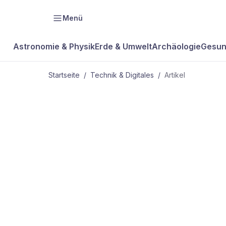
Menü
Astronomie & Physik
Erde & Umwelt
Archäologie
Gesun
Startseite
/
Technik & Digitales
/
Artikel
TECHNIK & DIGITALES
„Jeden Tag
improvisiere