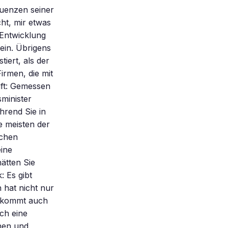
quenzen seiner
ht, mir etwas
 Entwicklung
ein. Übrigens
iert, als der
rmen, die mit
aft: Gemessen
minister
hrend Sie in
e meisten der
ichen
eine
ätten Sie
: Es gibt
 hat nicht nur
n kommt auch
ch eine
chen und