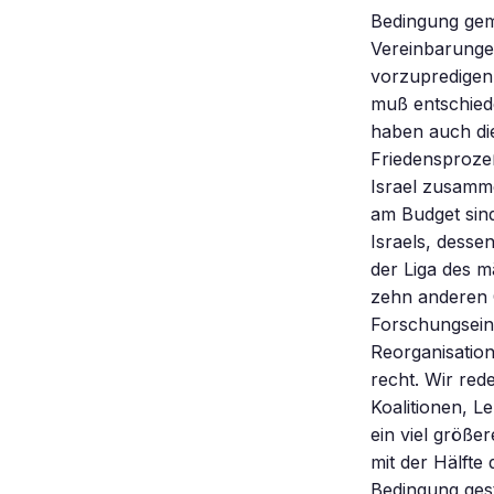
Bedingung gema
Vereinbarunge
vorzupredigen
muß entschiede
haben auch die
Friedensproze
Israel zusamme
am Budget sind
Israels, desse
der Liga des m
zehn anderen C
Forschungseinr
Reorganisation
recht. Wir rede
Koalitionen, L
ein viel größe
mit der Hälfte
Bedingung geste