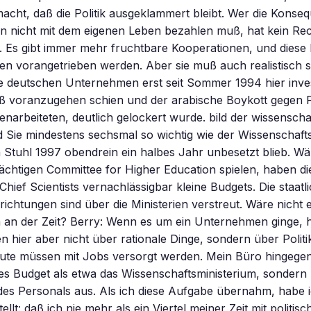
cht, daß die Politik ausgeklammert bleibt. Wer die Konse
n nicht mit dem eigenen Leben bezahlen muß, hat kein Rec
. Es gibt immer mehr fruchtbare Kooperationen, und diese
n vorangetrieben werden. Aber sie muß auch realistisch s
 deutschen Unternehmen erst seit Sommer 1994 hier invest
ß voranzugehen schien und der arabische Boykott gegen Fi
narbeiteten, deutlich gelockert wurde. bild der wissensch
 Sie mindestens sechsmal so wichtig wie der Wissenschafts
n Stuhl 1997 obendrein ein halbes Jahr unbesetzt blieb. Wä
ächtigen Committee for Higher Education spielen, haben di
hief Scientists vernachlässigbar kleine Budgets. Die staatl
ichtungen sind über die Ministerien verstreut. Wäre nicht 
 an der Zeit? Berry: Wenn es um ein Unternehmen ginge, h
n hier aber nicht über rationale Dinge, sondern über Politik
eute müssen mit Jobs versorgt werden. Mein Büro hingegen
res Budget als etwa das Wissenschaftsministerium, sonder
 des Personals aus. Als ich diese Aufgabe übernahm, habe i
llt: daß ich nie mehr als ein Viertel meiner Zeit mit politis