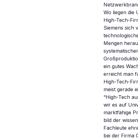
Netzwerkbranc
Wo liegen die 
High-Tech-Firm
Siemens sich v
technologische
Mengen heraus
systematischer
Großproduktion
ein gutes Wac
erreicht man fa
High-Tech-Firm
meist gerade e
“High-Tech aus
wir es auf Uni
marktfähige Pr
bild der wisse
Fachleute ehre
bei der Firma 