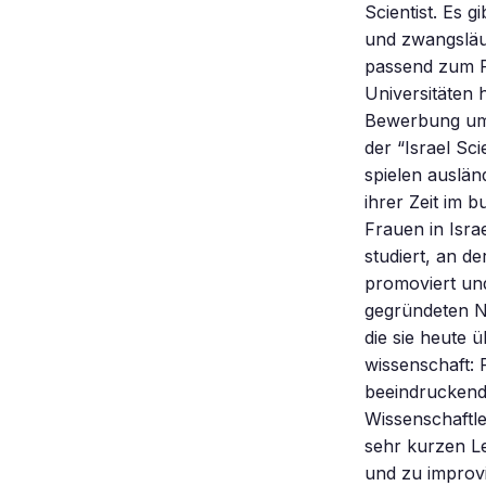
Scientist. Es g
und zwangsläuf
passend zum Re
Universitäten 
Bewerbung um 
der “Israel Sci
spielen auslän
ihrer Zeit im 
Frauen in Isra
studiert, an d
promoviert un
gegründeten Ne
die sie heute 
wissenschaft: 
beeindruckend
Wissenschaftl
sehr kurzen Le
und zu improvis