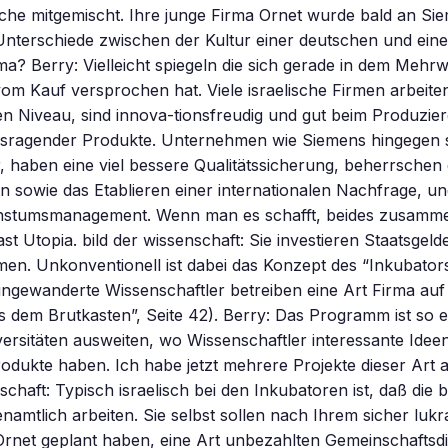
he mitgemischt. Ihre junge Firma Ornet wurde bald an Sie
Unterschiede zwischen der Kultur einer deutschen und einer
a? Berry: Vielleicht spiegeln die sich gerade in dem Mehrw
om Kauf versprochen hat. Viele israelische Firmen arbeit
n Niveau, sind innova-tionsfreudig und gut beim Produzier
ragender Produkte. Unternehmen wie Siemens hingegen 
, haben eine viel bessere Qualitätssicherung, beherrschen 
 sowie das Etablieren einer internationalen Nachfrage, un
hstumsmanagement. Wenn man es schafft, beides zusamm
st Utopia. bild der wissenschaft: Sie investieren Staatsgeld
en. Unkonventionell ist dabei das Konzept des “Inkubators
ingewanderte Wissenschaftler betreiben eine Art Firma auf
 dem Brutkasten”, Seite 42). Berry: Das Programm ist so e
versitäten ausweiten, wo Wissenschaftler interessante Idee
odukte haben. Ich habe jetzt mehrere Projekte dieser Art 
nschaft: Typisch israelisch bei den Inkubatoren ist, daß die
namtlich arbeiten. Sie selbst sollen nach Ihrem sicher lukr
Ornet geplant haben, eine Art unbezahlten Gemeinschaftsd