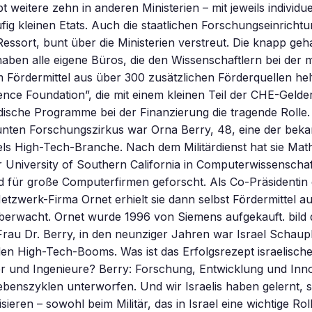
ibt weitere zehn in anderen Ministerien – mit jeweils individue
ig kleinen Etats. Auch die staatlichen Forschungseinrichtu
ssort, bunt über die Ministerien verstreut. Die knapp geh
haben alle eigene Büros, die den Wissenschaftlern bei de
Fördermittel aus über 300 zusätzlichen Förderquellen he
ence Foundation”, die mit einem kleinen Teil der CHE-Gelder 
dische Programme bei der Finanzierung die tragende Rolle
bunten Forschungszirkus war Orna Berry, 48, eine der bek
els High-Tech-Branche. Nach dem Militärdienst hat sie Mat
er University of Southern California in Computerwissenscha
d für große Computerfirmen geforscht. Als Co-Präsidentin
tzwerk-Firma Ornet erhielt sie dann selbst Fördermittel a
überwacht. Ornet wurde 1996 von Siemens aufgekauft. bild 
Frau Dr. Berry, in den neunziger Jahren war Israel Schaupl
en High-Tech-Booms. Was ist das Erfolgsrezept israelische
er und Ingenieure? Berry: Forschung, Entwicklung und Inno
benszyklen unterworfen. Und wir Israelis haben gelernt, s
ieren – sowohl beim Militär, das in Israel eine wichtige Rolle