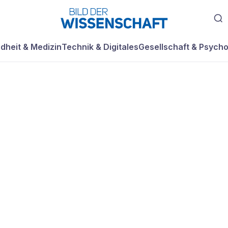
dheit & Medizin
Technik & Digitales
Gesellschaft & Psycho
n"