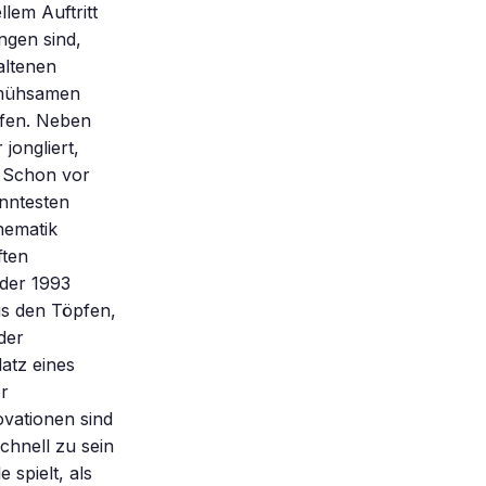
llem Auftritt
ngen sind,
altenen
r mühsamen
lfen. Neben
jongliert,
. Schon vor
anntesten
hematik
ften
 der 1993
us den Töpfen,
der
atz eines
r
vationen sind
chnell zu sein
 spielt, als