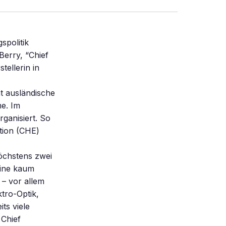
spolitik
erry, “Chief
tellerin in
t ausländische
e. Im
rganisiert. So
ation (CHE)
höchstens zwei
eine kaum
 – vor allem
ktro-Optik,
ts viele
 Chief