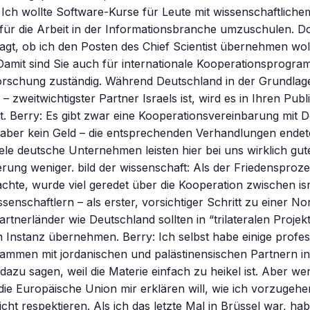
: Ich wollte Software-Kurse für Leute mit wissenschaftlich
 für die Arbeit in der Informationsbranche umzuschulen. 
agt, ob ich den Posten des Chief Scientist übernehmen woll
Damit sind Sie auch für internationale Kooperationsprogra
 Forschung zuständig. Während Deutschland in der Grundla
 zweitwichtigster Partner Israels ist, wird es in Ihren Publ
. Berry: Es gibt zwar eine Kooperationsvereinbarung mit D
t aber kein Geld – die entsprechenden Verhandlungen ende
iele deutsche Unternehmen leisten hier bei uns wirklich gute
rung weniger. bild der wissenschaft: Als der Friedensproz
achte, wurde viel geredet über die Kooperation zwischen is
senschaftlern – als erster, vorsichtiger Schritt zu einer No
rtnerländer wie Deutschland sollten in “trilateralen Projekt
n Instanz übernehmen. Berry: Ich selbst habe einige profes
sammen mit jordanischen und palästinensischen Partnern ini
 dazu sagen, weil die Materie einfach zu heikel ist. Aber we
e die Europäische Union mir erklären will, wie ich vorzugeh
cht respektieren. Als ich das letzte Mal in Brüssel war, hab