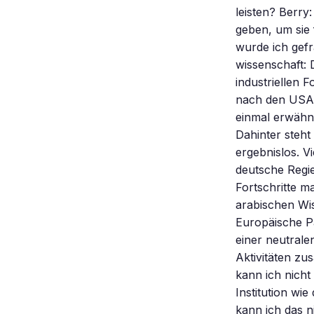
leisten? Berry
geben, um sie
wurde ich gefr
wissenschaft: 
industriellen
nach den USA –
einmal erwähnt
Dahinter steh
ergebnislos. V
deutsche Regie
Fortschritte m
arabischen Wis
Europäische Pa
einer neutrale
Aktivitäten zu
kann ich nicht
Institution wi
kann ich das ni