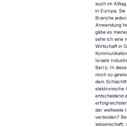
auch im Alltag.
in Europa. Sie
Branche jeden
Anwendung hie
gäbe es meinen
sehe ich eine 
Wirtschaft in 
Kommunikation
Israels Indust
Berry: In die
noch so gewiss
dem Schlachtfe
elektronische 
entscheidend e
erfolgreichst
der weltweite 
verbinden? Ber
wissenschaft: >