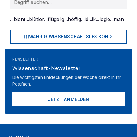
...biont
...blütler
...flügelig
...höffig
...id
...ik
...logie
...man
WAHRIG WISSENSCHAFTSLEXIKON
NEWSLETTER
Wissenschaft-Newsletter
Die wichtigsten Entdeckungen der Woche direkt in Ihr
Postfach.
JETZT ANMELDEN