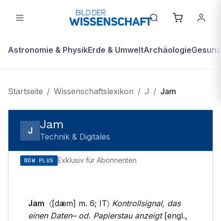
Astronomie & Physik
Erde & Umwelt
Archäologie
Gesundh
Startseite
/
Wissenschaftslexikon
/
J
/
Jam
Jam
J
Technik & Digitales
Exklusiv für Abonnenten
BDW PLUS
Jam
〈[dæm] m. 6; IT〉
Kontrollsignal, das
einen Daten– od. Papierstau anzeigt
[engl.,