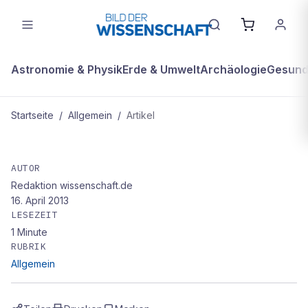
Astronomie & Physik
Erde & Umwelt
Archäologie
Gesundh
Startseite
/
Allgemein
/
Artikel
ALLGEMEIN
Jahrtausendealtes Erbe
AUTOR
Redaktion wissenschaft.de
16. April 2013
LESEZEIT
1
Minute
RUBRIK
Allgemein