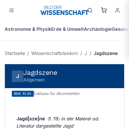
Astronomie & Physik
Erde & Umwelt
Archäologie
Gesundh
Startseite
/
Wissenschaftslexikon
/
J
/
Jagdszene
Jagdszene
J
Allgemein
Exklusiv für Abonnenten
BDW PLUS
Jagd|sze|ne
〈f. 19〉
in der Malerei od.
Literatur dargestellte Jagd