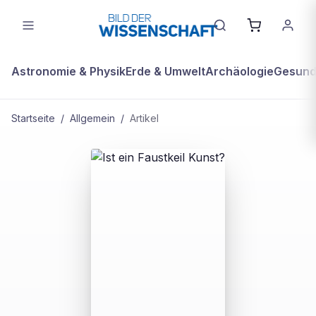
Astronomie & Physik
Erde & Umwelt
Archäologie
Gesundh
Startseite
/
Allgemein
/
Artikel