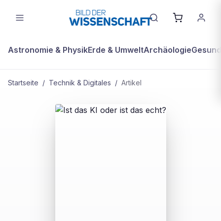
Astronomie & Physik
Erde & Umwelt
Archäologie
Gesundh
Startseite
/
Technik & Digitales
/
Artikel