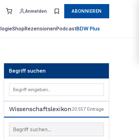
Anmelden
ABONNIEREN
logie
Shop
Rezensionen
Podcast
BDW Plus
Begriff suchen
Wissenschaftslexikon
20.557
Einträge
Begriff im Lexikon suchen