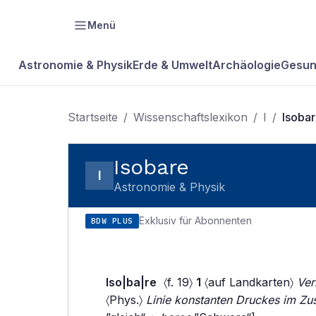
Menü
Astronomie & Physik
Erde & Umwelt
Archäologie
Gesun
Startseite
/
Wissenschaftslexikon
/
I
/
Isoba
Isobare
I
Astronomie & Physik
Exklusiv für Abonnenten
BDW PLUS
Iso|ba|re
〈f. 19〉
1
〈auf Landkarten〉
Ver
〈Phys.〉
Linie konstanten Druckes im Zu