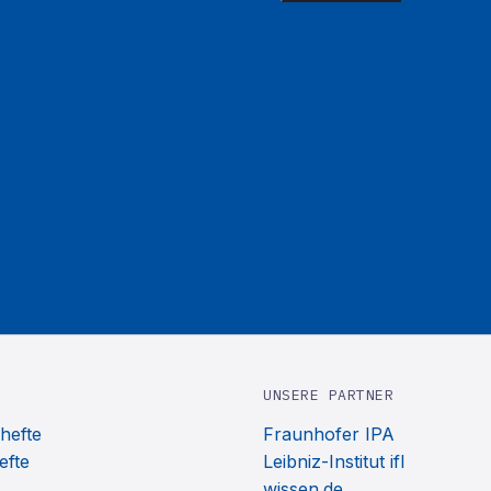
UNSERE PARTNER
hefte
Fraunhofer IPA
efte
Leibniz-Institut ifl
wissen.de