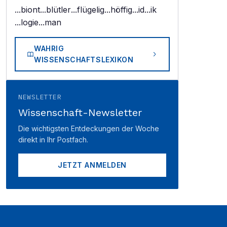
...biont
...blütler
...flügelig
...höffig
...id
...ik
...logie
...man
WAHRIG
WISSENSCHAFTSLEXIKON
NEWSLETTER
Wissenschaft-Newsletter
Die wichtigsten Entdeckungen der Woche
direkt in Ihr Postfach.
JETZT ANMELDEN