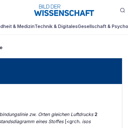
dheit & Medizin
Technik & Digitales
Gesellschaft & Psycho
re
bindungslinie zw. Orten gleichen Luftdrucks
2
standsdiagramm eines Stoffes
[<grch.
isos