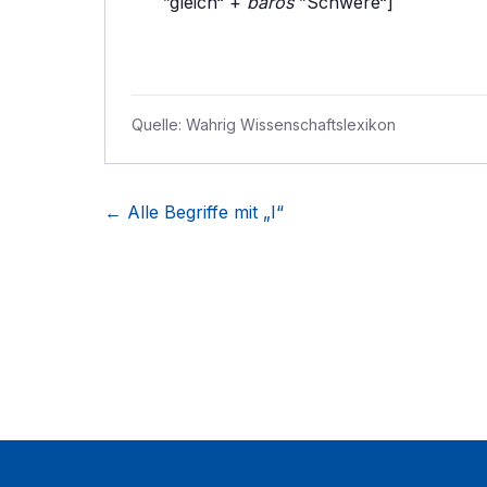
”gleich“ +
baros
”Schwere“]
Quelle:
Wahrig Wissenschaftslexikon
← Alle Begriffe mit „
I
“