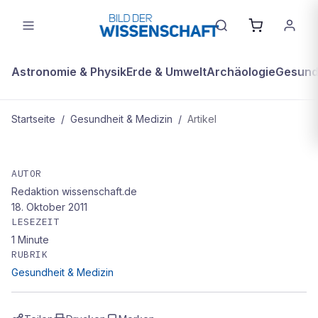
Astronomie & Physik
Erde & Umwelt
Archäologie
Gesundh
Startseite
/
Gesundheit & Medizin
/
Artikel
GESUNDHEIT & MEDIZIN
irrtum 7
AUTOR
Redaktion wissenschaft.de
18. Oktober 2011
LESEZEIT
1
Minute
RUBRIK
Gesundheit & Medizin