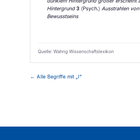
dunklem Hintergrund größer erscheint a
Hintergrund
3
〈Psych.〉
Ausstrahlen von
Bewusstseins
Quelle:
Wahrig Wissenschaftslexikon
← Alle Begriffe mit „
I
“