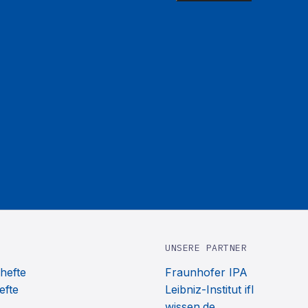
UNSERE PARTNER
hefte
Fraunhofer IPA
efte
Leibniz-Institut ifl
wissen.de