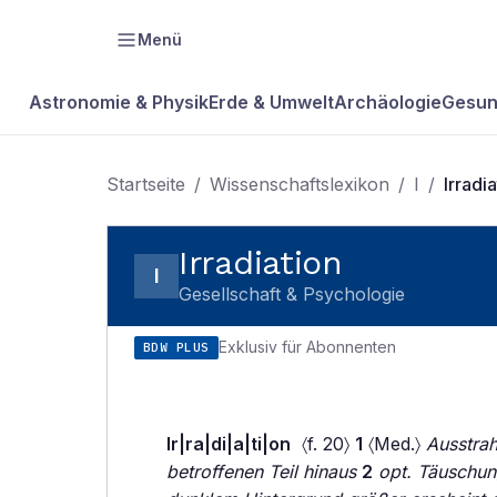
Menü
Astronomie & Physik
Erde & Umwelt
Archäologie
Gesun
Startseite
/
Wissenschaftslexikon
/
I
/
Irradi
Irradiation
I
Gesellschaft & Psychologie
Exklusiv für Abonnenten
BDW PLUS
Ir|ra|di|a|ti|on
〈f. 20〉
1
〈Med.〉
Ausstrah
betroffenen Teil hinaus
2
opt. Täuschung