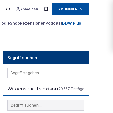
Anmelden
ABONNIEREN
logie
Shop
Rezensionen
Podcast
BDW Plus
Begriff suchen
Wissenschaftslexikon
20.557
Einträge
Begriff im Lexikon suchen