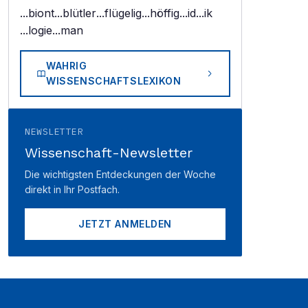
...biont
...blütler
...flügelig
...höffig
...id
...ik
...logie
...man
WAHRIG
WISSENSCHAFTSLEXIKON
NEWSLETTER
Wissenschaft-Newsletter
Die wichtigsten Entdeckungen der Woche
direkt in Ihr Postfach.
JETZT ANMELDEN