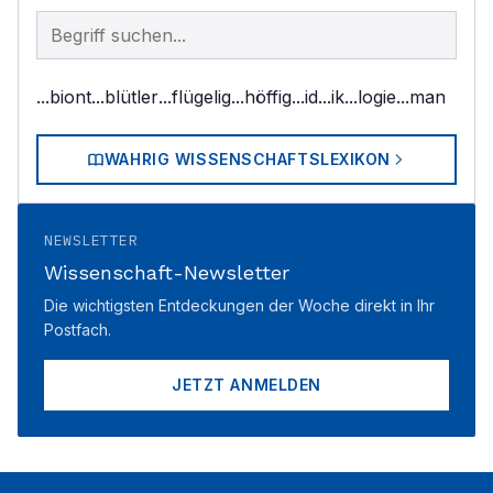
Begriff im Lexikon suchen
...biont
...blütler
...flügelig
...höffig
...id
...ik
...logie
...man
WAHRIG WISSENSCHAFTSLEXIKON
NEWSLETTER
Wissenschaft-Newsletter
Die wichtigsten Entdeckungen der Woche direkt in Ihr
Postfach.
JETZT ANMELDEN