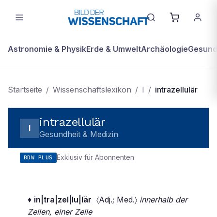
Astronomie & Physik
Erde & Umwelt
Archäologie
Gesundh
Startseite
/
Wissenschaftslexikon
/
I
/
intrazellulär
intrazellulär
I
Gesundheit & Medizin
Exklusiv für Abonnenten
BDW PLUS
♦
in|tra|zel|lu|lär
〈Adj.; Med.〉
innerhalb der
Zellen, einer Zelle