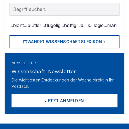
Begriff im Lexikon suchen
...biont
...blütler
...flügelig
...höffig
...id
...ik
...logie
...man
WAHRIG WISSENSCHAFTSLEXIKON
NEWSLETTER
Wissenschaft-Newsletter
Die wichtigsten Entdeckungen der Woche direkt in Ihr
Postfach.
JETZT ANMELDEN