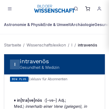
Astronomie & Physik
Erde & Umwelt
Archäologie
Gesundh
Startseite
/
Wissenschaftslexikon
/
I
/
intravenös
intravenös
I
Gesundheit & Medizin
Exklusiv für Abonnenten
BDW PLUS
♦
in|tra|ve|nös
〈[–ve–] Adj.;
Med.〉
innerhalb einer Vene (gelegen), in