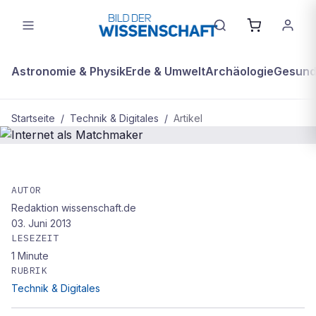
Astronomie & Physik
Erde & Umwelt
Archäologie
Gesundh
Startseite
/
Technik & Digitales
/
Artikel
TECHNIK & DIGITALES
Internet als Matchmaker
AUTOR
Redaktion wissenschaft.de
03. Juni 2013
LESEZEIT
1
Minute
RUBRIK
Technik & Digitales