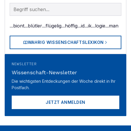
Begriff im Lexikon suchen
...biont
...blütler
...flügelig
...höffig
...id
...ik
...logie
...man
WAHRIG WISSENSCHAFTSLEXIKON
NEWSLETTER
Wissenschaft-Newsletter
Die wichtigsten Entdeckungen der Woche direkt in Ihr
Postfach.
JETZT ANMELDEN