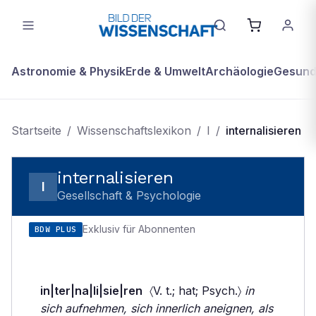
Astronomie & Physik
Erde & Umwelt
Archäologie
Gesundh
Startseite
/
Wissenschaftslexikon
/
I
/
internalisieren
internalisieren
I
Gesellschaft & Psychologie
Exklusiv für Abonnenten
BDW PLUS
in|ter|na|li|sie|ren
〈V. t.; hat; Psych.〉
in
sich aufnehmen, sich innerlich aneignen, als