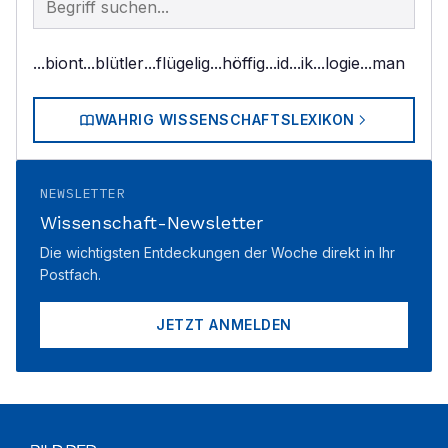
...biont
...blütler
...flügelig
...höffig
...id
...ik
...logie
...man
WAHRIG WISSENSCHAFTSLEXIKON
NEWSLETTER
Wissenschaft-Newsletter
Die wichtigsten Entdeckungen der Woche direkt in Ihr
Postfach.
JETZT ANMELDEN