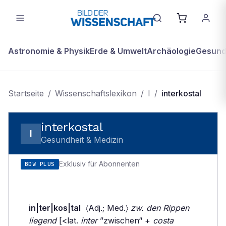
Astronomie & Physik
Erde & Umwelt
Archäologie
Gesundh
Startseite
/
Wissenschaftslexikon
/
I
/
interkostal
interkostal
I
Gesundheit & Medizin
Exklusiv für Abonnenten
BDW PLUS
in|ter|kos|tal
〈Adj.; Med.〉
zw. den Rippen
liegend
[<lat.
inter
”zwischen“ +
costa