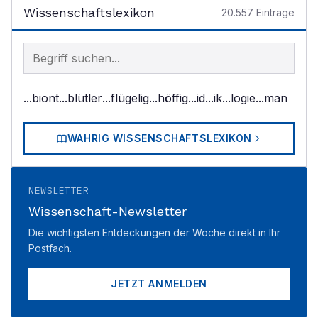
Wissenschaftslexikon
20.557
Einträge
Begriff im Lexikon suchen
...biont
...blütler
...flügelig
...höffig
...id
...ik
...logie
...man
WAHRIG WISSENSCHAFTSLEXIKON
NEWSLETTER
Wissenschaft-Newsletter
Die wichtigsten Entdeckungen der Woche direkt in Ihr
Postfach.
JETZT ANMELDEN