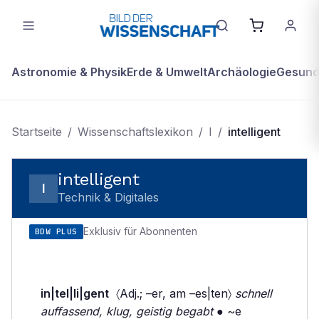
Astronomie & Physik
Erde & Umwelt
Archäologie
Gesundh
Startseite
/
Wissenschaftslexikon
/
I
/
intelligent
intelligent
I
Technik & Digitales
Exklusiv für Abonnenten
BDW PLUS
in|tel|li|gent
〈Adj.; –er, am –es|ten〉
schnell
auffassend, klug, geistig begabt
● ~e