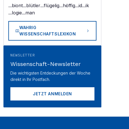
...biont
...blütler
...flügelig
...höffig
...id
...ik
...logie
...man
WAHRIG
WISSENSCHAFTSLEXIKON
NEWSLETTER
Wissenschaft-Newsletter
Die wichtigsten Entdeckungen der Woche
direkt in Ihr Postfach.
JETZT ANMELDEN