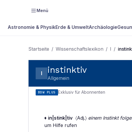
Menü
Astronomie & Physik
Erde & Umwelt
Archäologie
Gesun
Startseite
/
Wissenschaftslexikon
/
I
/
instink
instinktiv
I
Allgemein
Exklusiv für Abonnenten
BDW PLUS
♦
in|stink|tiv
〈Adj.〉
einem Instinkt folg
um Hilfe rufen