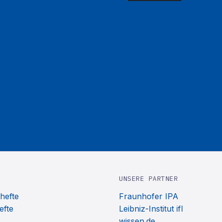
UNSERE PARTNER
hefte
Fraunhofer IPA
efte
Leibniz-Institut ifl
wissen.de