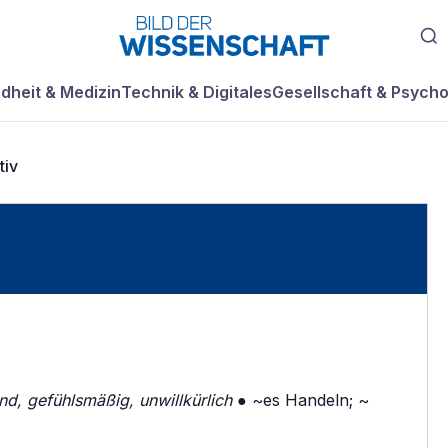
dheit & Medizin
Technik & Digitales
Gesellschaft & Psycho
tiv
end, gefühlsmäßig, unwillkürlich
● ~es Handeln; ~