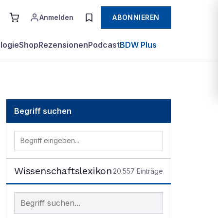
Anmelden
ABONNIEREN
logie
Shop
Rezensionen
Podcast
BDW Plus
Begriff suchen
Wissenschaftslexikon
20.557
Einträge
Begriff im Lexikon suchen