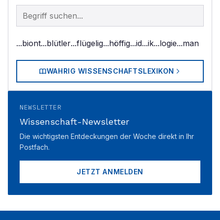
Begriff im Lexikon suchen
...biont
...blütler
...flügelig
...höffig
...id
...ik
...logie
...man
WAHRIG WISSENSCHAFTSLEXIKON
NEWSLETTER
Wissenschaft-Newsletter
Die wichtigsten Entdeckungen der Woche direkt in Ihr
Postfach.
JETZT ANMELDEN