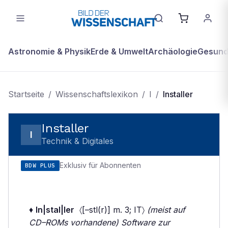
Astronomie & Physik
Erde & Umwelt
Archäologie
Gesundh
Startseite
/
Wissenschaftslexikon
/
I
/
Installer
Installer
I
Technik & Digitales
Exklusiv für Abonnenten
BDW PLUS
♦
In|stal|ler
〈[–stl(r)] m. 3; IT〉
(meist auf
CD–ROMs vorhandene) Software zur