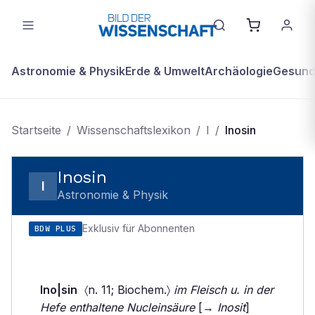
Astronomie & Physik
Erde & Umwelt
Archäologie
Gesundh
Startseite
/
Wissenschaftslexikon
/
I
/
Inosin
Inosin
I
Astronomie & Physik
Exklusiv für Abonnenten
BDW PLUS
Ino|sin
〈n. 11; Biochem.〉
im Fleisch u. in der
Hefe enthaltene Nucleinsäure
[→
Inosit
]