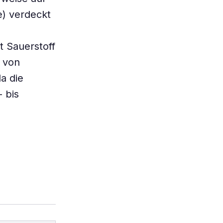
e) verdeckt
 Sauerstoff
r von
da die
 bis