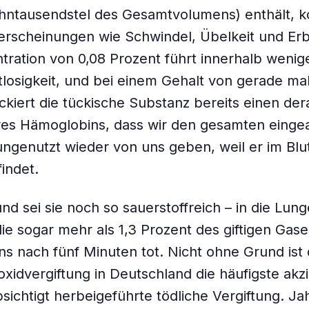
ehntausendstel des Gesamtvolumens) enthält, 
erscheinungen wie Schwindel, Übelkeit und Er
tration von 0,08 Prozent führt innerhalb weni
losigkeit, und bei einem Gehalt von gerade mal
ckiert die tückische Substanz bereits einen der
eres Hämoglobins, dass wir den gesamten eing
ungenutzt wieder von uns geben, weil er im Blu
indet.
und sei sie noch so sauerstoffreich – in die Lun
e sogar mehr als 1,3 Prozent des giftigen Gase
ens nach fünf Minuten tot. Nicht ohne Grund ist 
idvergiftung in Deutschland die häufigste akzi
sichtigt herbeigeführte tödliche Vergiftung. Ja