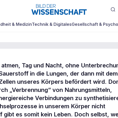
dheit & Medizin
Technik & Digitales
Gesellschaft & Psycho
g atmen, Tag und Nacht, ohne Unterbrechu
uerstoff in die Lungen, der dann mit dem
 reichlich Sauers
 Zellen unseres Körpers befördert wird. Dor
urch „Verbrennung“ von Nahrungsmitteln,
ergiereiche Verbindungen zu synthetisier
echselprozesse in unserem Körper nicht
 gibt es somit kein Leben. Doch selbst, w