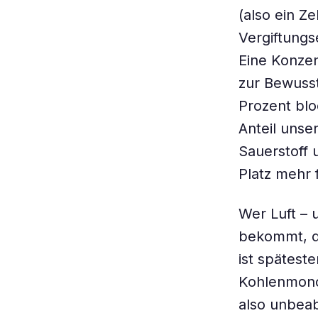
(also ein Z
Vergiftungs
Eine Konzen
zur Bewusst
Prozent blo
Anteil uns
Sauerstoff 
Platz mehr f
Wer Luft – 
bekommt, di
ist spätest
Kohlenmonox
also unbeab