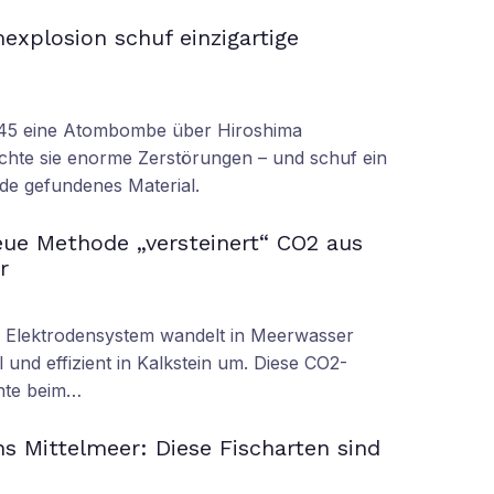
xplosion schuf einzigartige
945 eine Atombombe über Hiroshima
achte sie enorme Zerstörungen – und schuf ein
rde gefundenes Material.
ue Methode „versteinert“ CO2 aus
r
s Elektrodensystem wandelt in Meerwasser
 und effizient in Kalkstein um. Diese CO2-
nnte beim…
s Mittelmeer: Diese Fischarten sind