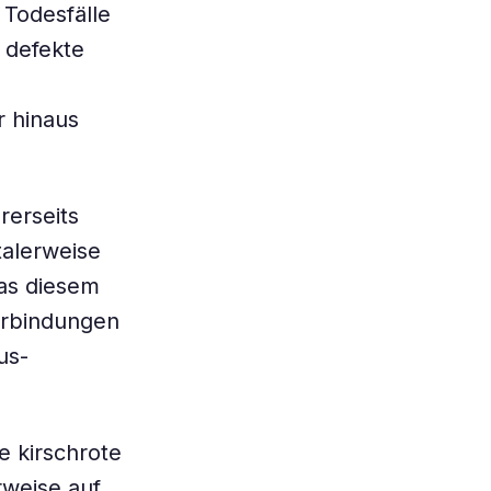
 Todesfälle
 defekte
r hinaus
rerseits
talerweise
as diesem
erbindungen
us-
e kirschrote
rweise auf