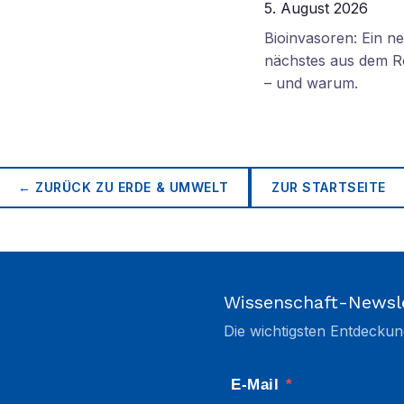
5. August 2026
Bioinvasoren: Ein n
nächstes aus dem R
– und warum.
← ZURÜCK ZU
ERDE & UMWELT
ZUR STARTSEITE
Wissenschaft-Newsl
Die wichtigsten Entdeckun