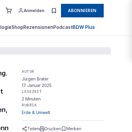
Anmelden
ABONNIEREN
logie
Shop
Rezensionen
Podcast
BDW Plus
AUTOR
ng.
Jürgen Brater
toff
17. Januar 2025
t
LESEZEIT
2
Minuten
RUBRIK
en,
Erde & Umwelt
enn
Teilen
Drucken
Merken