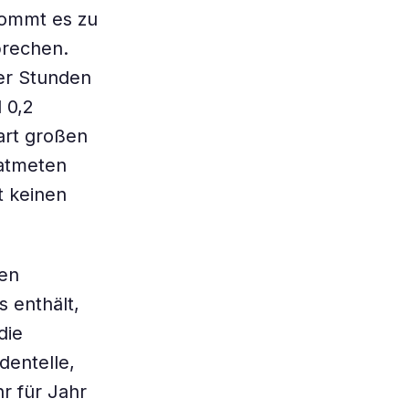
kommt es zu
brechen.
ger Stunden
 0,2
art großen
eatmeten
t keinen
gen
s enthält,
die
dentelle,
hr für Jahr