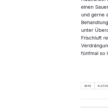
einen Saue
und gerne 
Behandlung
unter Überd
Frischluft 
Verdrängung
fünfmal so 
GRAD
KLEID