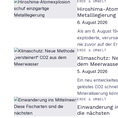
ERDE & UMWELT
Hiroshima-Atome
Metalllegierung
6. August 2026
Als am 6. August 1
explodierte, verurs
nie zuvor auf der E
ERDE & UMWELT
Klimaschutz: Ne
dem Meerwasse
5. August 2026
Ein neu entwickelte
gelöstes CO2 schnell
Mineralisierung kö
ERDE & UMWELT
Einwanderung in
die nächsten