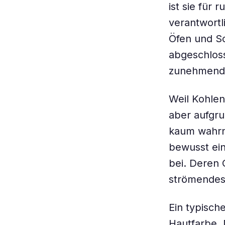
ist sie für
verantwortl
Öfen und S
abgeschloss
zunehmend a
Weil Kohlen
aber aufgru
kaum wahrne
bewusst ein
bei. Deren 
strömendes 
Ein typisch
Hautfarbe. 