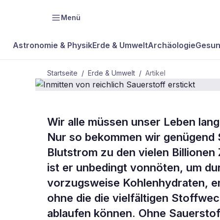
Menü
Astronomie & Physik
Erde & Umwelt
Archäologie
Gesun
Startseite
/
Erde & Umwelt
/
Artikel
Wir alle müssen unser Leben lan
BDW Plus
ERDE & UMWELT
Nur so bekommen wir genügend Sa
Inmitten von
Blutstrom zu den vielen Billionen
ist er unbedingt vonnöten, um d
erstickt
vorzugsweise Kohlenhydraten, en
ohne die die vielfältigen Stoffw
ablaufen können. Ohne Sauerstoff