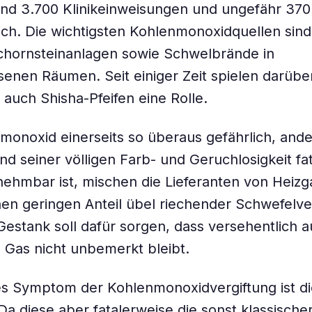
 rund 3.700 Klinikeinweisungen und ungefähr 370
ich. Die wichtigsten Kohlenmonoxidquellen sind
chornsteinanlagen sowie Schwelbrände in
enen Räumen. Seit einiger Zeit spielen darübe
uch Shisha-Pfeifen eine Rolle.
monoxid einerseits so überaus gefährlich, ande
nd seiner völligen Farb- und Geruchlosigkeit fa
hmbar ist, mischen die Lieferanten von Heizg
en geringen Anteil übel riechender Schwefelv
Gestank soll dafür sorgen, dass versehentlich a
Gas nicht unbemerkt bleibt.
es Symptom der Kohlenmonoxidvergiftung ist di
Da diese aber fatalerweise die sonst klassische