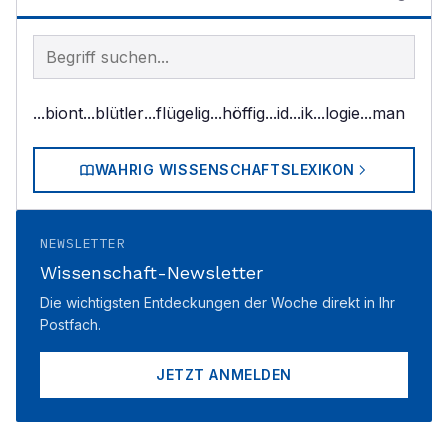
Begriff im Lexikon suchen
...biont
...blütler
...flügelig
...höffig
...id
...ik
...logie
...man
WAHRIG WISSENSCHAFTSLEXIKON
NEWSLETTER
Wissenschaft-Newsletter
Die wichtigsten Entdeckungen der Woche direkt in Ihr
Postfach.
JETZT ANMELDEN