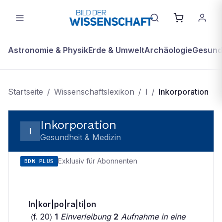
Astronomie & Physik
Erde & Umwelt
Archäologie
Gesundh
Startseite
/
Wissenschaftslexikon
/
I
/
Inkorporation
Inkorporation
I
Gesundheit & Medizin
Exklusiv für Abonnenten
BDW PLUS
In|kor|po|ra|ti|on
〈f. 20〉
1
Einverleibung
2
Aufnahme in eine