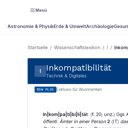
Menü
Astronomie & Physik
Erde & Umwelt
Archäologie
Gesun
Startseite
/
Wissenschaftslexikon
/
I
/
Inkomp
Inkompatibilität
I
Technik & Digitales
Exklusiv für Abonnenten
BDW PLUS
In|kom|pa|ti|bi|li|tät
〈f. 20; unz.〉 Ggs
öffentl. Ämter in einer Person
2
〈IT〉
das