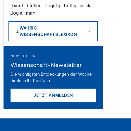
...biont
...blütler
...flügelig
...höffig
...id
...ik
...logie
...man
WAHRIG
WISSENSCHAFTSLEXIKON
NEWSLETTER
Wissenschaft-Newsletter
Die wichtigsten Entdeckungen der Woche
direkt in Ihr Postfach.
JETZT ANMELDEN