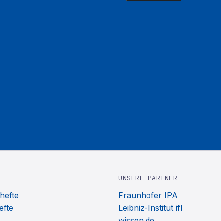
UNSERE PARTNER
hefte
Fraunhofer IPA
efte
Leibniz-Institut ifl
wissen.de