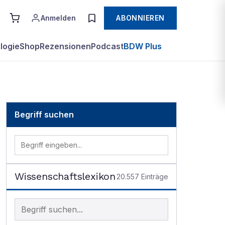
Anmelden
ABONNIEREN
logie
Shop
Rezensionen
Podcast
BDW Plus
Begriff suchen
Wissenschaftslexikon
20.557
Einträge
Begriff im Lexikon suchen