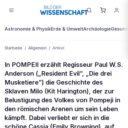
Astronomie & Physik
Erde & Umwelt
Archäologie
Gesundh
Startseite
/
Allgemein
/
Artikel
ALLGEMEIN
In POMPEII erzählt Regisseur Paul W.S.
Inhalt Pompeji
Anderson („Resident Evil”, „Die drei
Musketiere”) die Geschichte des
Sklaven Milo (Kit Harington), der zur
Belustigung des Volkes von Pompeji in
den römischen Arenen um sein Leben
kämpft. Dabei verliebt er sich in die
schöne Cassia (Emily Browning), auf